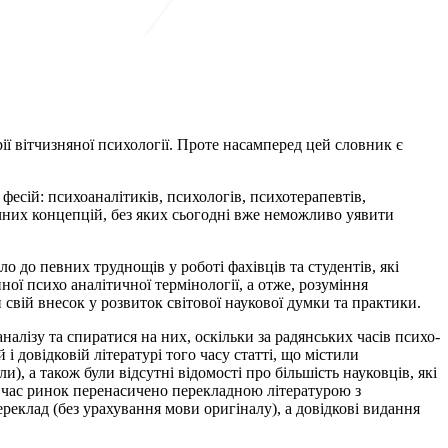
ії вітчизняної психології. Проте насамперед цей словник є
есій: психоаналітиків, психологів, психотерапевтів,
ічних концепцій, без яких сьогодні вже неможливо уявити
о до певних труднощів у роботі фахівців та студентів, які
 психо­ аналітичної термінології, а отже, розуміння
и свій внесок у розвиток світової наукової думки та практики.
налізу та спиратися на них, оскільки за радянських часів психо­
 і довідковій літературі того часу статті, що містили
), а також були відсутні відомості про більшість науковців, які
аш час ринок перенасичено перекладною літературою з
ереклад (без урахування мови оригіналу), а довідкові видання