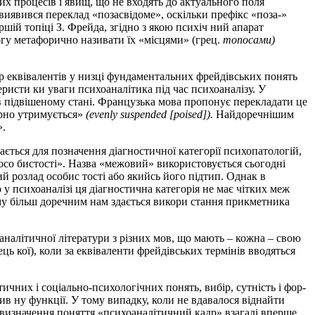
их процесів і явищ, що не входять до актуального поля
 виявився переклад «позасвідоме», оскільки префікс «поза-»
шій топіці З. Фрейда, згідно з якою психіч­ ний апарат
огу метафорично називати їх «місцями» (грец.
топосами)
ір еквівалентів у низці фундаментальних фрейдівських понять
еристи­ ки уваги психоаналітика під час психоаналізу. У
 в підвішеному стані. Французька мова пропонує перекладати це
мірно утримується»
(evenly suspended [poised]).
Найдоречнішим
».
 вається для позначення діагностичної категорії психопатологій,
осо­ бистості». Назва «межовий» використовується сьогодні
 розлад особис­ тості або якийсь його підтип. Однак в
у психоаналізі ця діагностична категорія не має чітких меж
ому більш доречним нам здається викори­ стання прикметника
оаналітичної літератури з різних мов, що мають – кожна – свою
ь­ кої), коли за еквіваленти фрейдівських термінів вводяться
чних і соціально-психологічних понять, вибір, сутність і фор­
­ ну функції. У тому випадку, коли не вдавалося віднайти
 визначення поняття «психоаналітичний кадр» взагалі вперше