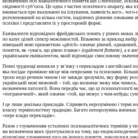
визначенню пси­ хоаналітичного поняття
das Unbewusste
,
оскіль
свідомості суб’єкта. Це одна з частин психічного апарату, яка 
вживається при вказуванні на існування, наявність кого-, чого-
розчленований на кілька систем, наділених різними ознаками 
психіки і представляти їх у просторовій формі.
Еквіваленти відповідних фрейдівських понять у різних мовах л
по­ казує цілий спектр можливостей. Візьмемо за приклад вибір е
німецькій мові прикметник
«gleich»
означає рівний, однаковий, 
поняття, як «увага, що рівно плаває»
(egalement flottante),
а в ан
українським еквівалентом, який відповідає смисловому значенн
Певні труднощі виникли у зв’язку з перекладом з англійської п
яка посідає проміжне місце між неврозами та психозами. Більш
трохи недо­ речним чином і не завжди зрозуміло, яку форму роз
українській мові межовий – той, що визначає межу між чимось, 
визначення патології. Вона передба­ чає, що ці психопатології
«пограничний», який означає «той, що межує з чим-небудь; су
І це лише декілька прикладів. Сприяють нерозумінню і термі­ но
власну термінологічну традицію. Багато непорозумінь виникає п
«пере­ клади перекладів».
Разом з тлумаченням усталених психоаналітичних термінів у ен
ма визначення яких ґрунтувалися на тому, що енциклопедичний 
відповідне тлумачення того чи іншого поняття, доводилося дав