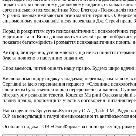
подається у віт­ чизняному довідковому виданні, оскільки воно 
аргентинського психоаналітика Хосе Блегера «Психоаналіз псих
У різних школах вживаються різно­ манітні терміни. О. Кернбер
англомовному психоаналізі після перекладів Дж. Стречі праць 
Поряд із розкриттям суто психоаналітичних і психологічних тер­ 
медицини та ін. Вони допоможуть читачеві краще розібратися у
показати багатомірність і розмаїття психоаналітичних понять, н
Автори, безперечно, усвідомлюють, що не всі поняття і термін
буде за­ повнено в наступних виданнях.
Сподіваємося, читачі оцінять нашу працю. Будемо щиро вдячні з
Висловлюємо щиру подяку укладачам, перекладачам та всім, хто
Сергіївні за ідею перевидання першого «Словника психологічних 
словником було значною мірою перероблено та змінено; Суполкіні
літературну редакцію текстів, Коценко Ма­ рині Олександрівні за
плідну працю, пропозиції та участь в обговоренні пи­тання пе
Наша вдячність Бреусенко-Кузнєцову О.А., Дяків І.М., Радчен- 
О.Р. за консультації в галузі німецькомовної та англійськомовної 
Особлива подяка ТОВ «ОмніФарма» за спонсорську підтримку 