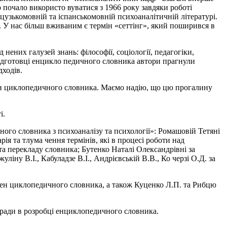
 почало використо­ вуватися з 1966 року завдяки роботі
узькомовній та іспанськомовній психоаналітичній літературі.
. У нас більш вживаним є термін «сеттінг», який поширився в
 нених галузей знань: філософії, соціології, педагогіки,
підготовці енцикло­ педичного словника автори прагнули
дходів.
 ен­ циклопедичного словника. Маємо надію, що цю прогалину
і.
ого словника з психоаналізу та психології»: Ромашовій Тетяні
я та тлума­ чення термінів, які в процесі роботи над
 та перекладу словника; Бутенко Наталі Олександрівні за
ну В.І., Кабуладзе В.І., Андрієвській В.В., Ко­ черзі О.Д. за
й ен­ циклопедичного словника, а також Куценко Л.П. та Рибцю
ради в розробці енциклопедичного словника.