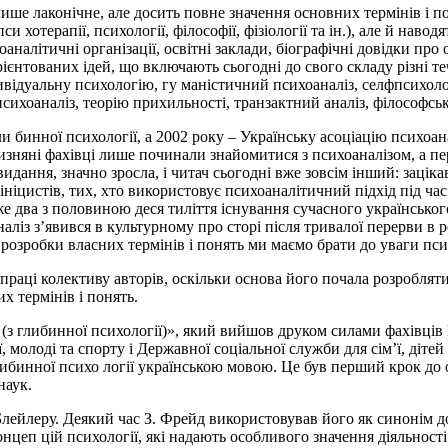
е лаконічне, але досить повне значення основних термінів і пон
си­ хотерапії, психології, філософії, фізіології та ін.), але й наво
хоаналітичні організації, освітні заклади, біографічні довідки п
нтованих ідей, що включають сьогодні до свого складу різні течі
ивідуальну психологію, гу­ маністичний психоаналіз, селфпсихоло
сихоаналіз, теорію прихильності, транзактний аналіз, філософськи
­ бинної психології, а 2002 року – Українську асоціацію психоа
изняні фахівці лише починали знайомитися з психоаналізом, а пе
 видання, значно зросла, і читач сьогодні вже зовсім інший: заці
лініцистів, тих, хто використовує психоаналітичний підхід під ча
е два з половиною деся­ тиліття існування сучасного українськог
ліз з’явився в культурному про­ сторі після тривалої перерви в ро
 розробки власних термінів і понять ми маємо брати до уваги пс
раці колективу авторів, оскільки основа його почала розробляти
х термінів і понять.
з глибинної психології)», який вийшов друком силами фахівців М
ї, молоді та спорту і Державної соціальної служби для сім’ї, дітей
ибинної психо­ логії українською мовою. Це був перший крок до 
наук.
Блейлеру. Деякий час З. Фрейд використовував його як синонім д
концеп­ цій психології, які надають особливого значення діяльнос