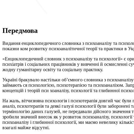
Передмова
Видання енциклопедичного словника з психоаналізу та психоло­ 
показни­ ком розвитку психоаналітичної теорії та практики в Укр
«Енциклопедичний словник з психоаналізу та психології» є ори­
психіатрів і соціальних працівників у вивченні й осмисленні 
жодну гуманітарну освіту та соціальну практику.
Україні бракувало настільки об’ємного словника з психоаналізу
займають­ ся психологією, психотерапією та психоаналізом. За
концепцій і теорій пси­ хоаналізу, психології та глибинної пси
На жаль, вітчизняна психологія і психотерапія довгий час були 
аналіз, психотерапія та деякі галузі психології були заборонені 
термінологію даних галузей, не передавали дійсного значення тер
зробили значний внесок як у розвиток психоаналізу, психології 
психоаналізу і глибинної психології, ми маємо невелику кількі
взагалі майже відсутні.