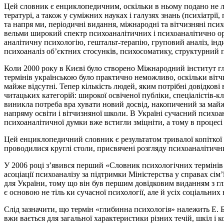
Цей словник є енциклопедичним, оскільки в ньому подано не лиш
тературі, а також у суміжних науках і галузях знань (психіатрії, п
та напря­ ми, періодичні видання, міжнародні та вітчизняні пси
вельми широкий спектр психоаналітичних і психоаналітично оріє
аналітичну психологію, гештальт-терапію, груповий аналіз, інд
психоаналіз об’єктних стосунків, психосоматику, структурний п
Коли 2000 року в Києві було створено Міжнародний інститут гли
термінів українською було практично неможливо, оскільки вітч
майже відсутні. Тепер кількість людей, яким потрібні довідкові
читацьких категорій: широкої освіченої публіки, спеціалістів-к
виникла потреба вра­ хувати новий досвід, накопичений за майж
напряму освіти і вітчизняної школи. В Україні сучасний психоана
психоаналітичної думки вже встигли зміцніти, а тому в процесі
Цей енциклопедичний словник є результатом тривалої копіткої п
проводилися круглі столи, присвячені розгляду психоаналітични
У 2006 році з’явився перший «Словник психологічних термінів (
асоціації психоаналізу за підтримки Міністерства у справах сім’
для України, тому що він був першим довідковим виданням з гл
є основою не тіль­ ки сучасної психології, але й усіх соціальних 
Слід зазначити, що термін «глибинна психологія» належить Е. 
вжи­ вається для загальної характеристики різних течій, шкіл і 