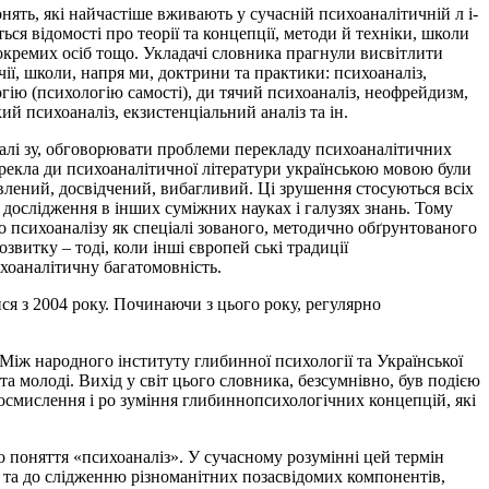
ять, які найчастіше вживають у сучасній психоаналітичній л і­
дяться відомості про теорії та концепції, методи й техніки, школи
ро окремих осіб тощо. Укладачі словника прагнули висвітлити
ї, школи, напря­ ми, доктрини та практики: психоаналіз,
гію (психологію самості), ди­ тячий психоаналіз, неофрейдизм,
й психоаналіз, екзистенціальний аналіз та ін.
налі­ зу, обговорювати проблеми перекладу психоаналітичних
рекла­ ди психоаналітичної літератури українською мовою були
кавлений, досвідчений, вибагливий. Ці зрушення стосуються всіх
с дослідження в інших суміжних науках і галузях знань. Тому
о психоаналізу як спеціалі­ зованого, методично обґрунтованого
звитку – тоді, коли інші європей­ ські традиції
ихоаналітичну багатомовність.
ся з 2004 року. Починаючи з цього року, регулярно
іж­ народного інституту глибинної психології та Української
 та молоді. Вихід у світ цього словника, безсумнівно, був подією
осмислення і ро­ зуміння глибиннопсихологічних концепцій, які
о поняття «психоаналіз». У сучасному розумінні цей термін
ті та до­ слідженню різноманітних позасвідомих компонентів,