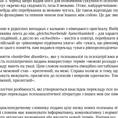
ки З. Фрейд запро­ вадив його для позначення сукупності психічн
існує окремо від свідомості, поза її межами. Отже, найдоречнішим
небудь або перебування за межами чогось. Це також відповідає пер
або функціями та певним чином пов’язаних між собою. Це дає зм
ише в рідкісних випадках є калькою з німецького оригіналу. Виб
квіва­ лента до нім.
gleichschwebende Aumerksamkeit
– для характ
подібний, а дієсло­ во
«schweben»
– висіти в повітрі, перебувати
глійській це «рівномірно підвішена увага» або «увага, що рівно
ю цього поняття, нам видався переклад «увага рівнорозподілена
оняття
«borderline disorders»,
яке у психоаналізі та психіатрії вжи­
ість психіатричних видань використовує термін «межові розлади 
ладу мають на увазі. Цим словом називають емоційно нестабільний
а межовий стан – критичний, на межі. Справа полягає в тому, що 
 можуть межувати, прилягати до психозів і неврозів одночасно. Т
міжний, прилеглий».
логічні розбіжності, які утворюються внаслідок перекладу пси­ х
ри перекладах психоаналітичної літератури з інших мов (не німец
циклопедичному словнику подано цілу низку нових психоана­ літи
словник має виконувати інформативну, комунікативну і норматив
ати авторське визначення або вводити новий термін. Наприклад,