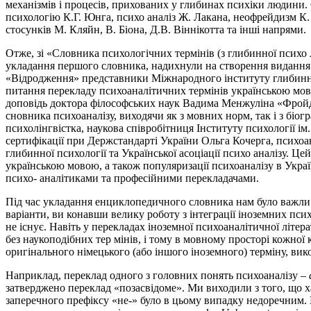
механізмів і процесів, прихованих у глибинах психіки людини. 
психологію К.Г. Юнга, психо­ аналіз Ж. Лакана, неофрейдизм К.
стосунків М. Кляйн, В. Біона, Д.В. Віннікотта та інші напрями.
Отже, зі «Словника психологічних термінів (з глибинної психо­ л
укладання першого словника, надихнули на створення видання н
«Відродження» представники Міжнародного інституту глибинної п
питання перекладу психоаналітичних термінів українською мово
доповідь доктора філософських наук Вадима Менжуліна «Фройд ч
сновника психоаналізу, виходячи як з мовних норм, так і з біог
психолінгвістка, наукова співробітниця Інституту психології ім
сертифікації при Держстандарті України Ольга Кочерга, психоан
глибинної психології та Української асоціації психо­ аналізу.
українською мовою, а також популяризації психоаналізу в Украї
психо- аналітиками та професійними перекладачами.
Під час укладання енциклопедичного словника нам було важли­ 
варіанти, ви­ конавши велику роботу з інтеграції іноземних пси
не існує. Навіть у перекладах іноземної психоаналітичної літер
без наукоподібних тер­ мінів, і тому в мовному просторі кожної
оригінального німецького (або іншого іноземного) терміну, ви
Наприклад, переклад одного з головних понять психоаналізу –
затверджено переклад «позасвідоме». Ми виходили з того, що х
заперечного префіксу «не-» було в цьому випадку недоречним. Пр