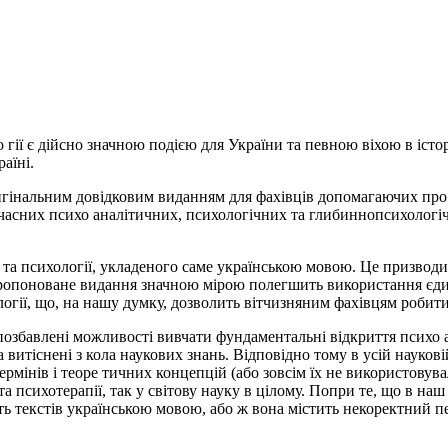
гії є дійсно значною подією для України та певною віхою в істор
аїні.
гінальним довідковим виданням для фахівців допомагаючих про­ ф
сучасних психо­ аналітичних, психологічних та глибиннопсихолог
 та психології, укладеного саме українською мовою. Це призводил
пропоноване видання значною мірою полегшить використання єдиної
хології, що, на нашу думку, дозволить вітчизняним фахівцям робит
позбавлені можливості вивчати фундаментальні відкриття психо­ а
та витіснені з кола наукових знань. Відповідно тому в усій науковій
мінів і теоре­ тичних концепцій (або зовсім їх не використовували
та психотерапії, так у світову науку в цілому. Попри те, що в н
сть текстів українською мовою, або ж вона містить некоректний п