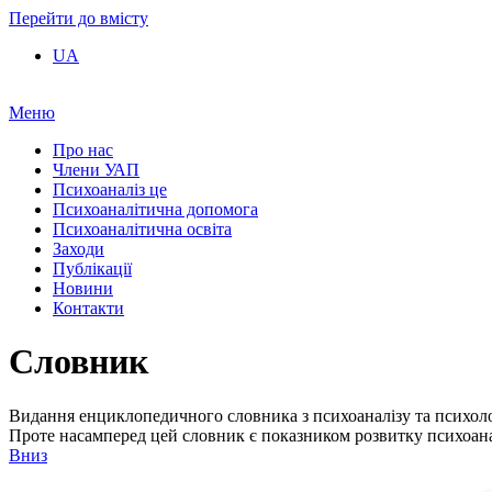
Перейти до вмісту
UA
Меню
Про нас
Члени УАП
Психоаналіз це
Психоаналітична допомога
Психоаналітична освіта
Заходи
Публікації
Новини
Контакти
Словник
Видання енциклопедичного словника з психоаналізу та психологі
Проте насамперед цей словник є показником розвитку психоанал
Вниз