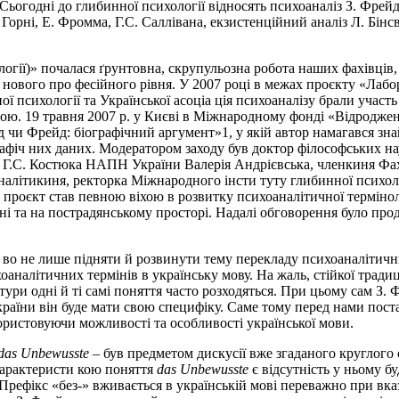
Сьогодні до глибинної психології відносять психоаналіз З. Фрейд
 Горні, Е. Фромма, Г.С. Саллівана, екзистенційний аналіз Л. Бін
огії)» почалася ґрунтовна, скрупульозна робота наших фахівців, о
ового про­ фесійного рівня. У 2007 році в межах проєкту «Лабо
сихології та Української асоціа­ ція психоаналізу брали участь 
ю. 19 травня 2007 р. у Києві в Міжнародному фонді «Відродженн
и Фрейд: біографічний аргумент»1, у якій автор намагався знай
рафіч­ них даних. Модератором заходу був доктор філософських на
. Г.С. Костюка НАПН України Валерія Андрієвська, членкиня Фахов
алітикиня, ректорка Міжнародного інсти­ туту глибинної психоло
 Цей проєкт став певною віхою в розвитку психоаналітичної термі
ні та на пострадянському просторі. Надалі обговорення було про
во не лише підняти й розвинути тему перекладу психоаналітични
хоаналітичних термінів в українську мову. На жаль, стійкої трад
атури одні й ті самі поняття часто розходяться. При цьому сам З
 країни він буде мати свою специфіку. Саме тому перед нами пост
користовуючи можливості та особливості української мови.
das Unbewusste
– був предметом дискусії вже згаданого круглого
арактеристи­ кою поняття
das Unbewusste
є відсутність у ньому б
ефікс «без-» вживається в українській мові переважно при вказів