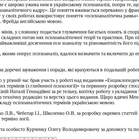
не є широко ужива­ ним в українському психоаналізі, попри те, що
оаналітичного кадру». Це поняття вживається переважно у франц
г у своїх роботах використовує поняття «психоаналітична рамка»
З. Фрейда англійською мовою.
мінів, у словнику подається тлумачення багатьох понять зі спорід­
 складних питан­ нях психоаналітичної теорії та практики. При 
айважливіші досягнення пси­ хоаналізу та різноманітність його пі
и, якими оперує психоаналіз, вдалося визначити та включити до
а доречні зауваження і поради, які врахуються в подальшій робот
 у різний час брав участь у роботі над виданням «Енциклопедичн
термінів (з глибинної психології)» та первинну розробку глосарі
й Наталії Геннадіївні за ре­ тельну, копітку роботу з укладання
 технічну редакцію та верстку цього видання. Щиро вдячні Менжулі
рекладу психоаналітичних термінів українською мовою.
ко Л.В., Чеботар І.І., Школенко О.В. за розробку окремих статте
терміно­ логії.
та особисто Курченку Олегу Володимировичу за допомогу та по