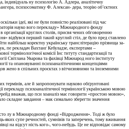
а, індивідуаль­ ну психологію А. Адлера, аналітичну
свангера, психосоматику Ф. Алексан- дера, теорію об’єктних
скільки ідеї, які не були повністю реалізовані під час
раторія науко­ вого перекладу» Міжнародного фонду
в організації круглих столів, присвя­ чених обговоренню
я» відбувся перший такий круглий стіл, де було пред­ ставлено
ти найбільш коректну українську транслітерацію прізвища за­
ук, пе­ рекладач Вахтанґ Кебуладзе, експертами –
ої термінологічної комісії Інс­ титуту стандартизації та
гії Світлана Уварова та фахівці Міжнарод­ ного інституту
нології та опановуванні психоаналітичними концепціями
дов­ жено в спільних проєктах з вітчизняними та іноземними
х термінів, але й запропонувати науково обґрунтовані
иції перекладу психоаналітичної термінології українською мовою
. Фрейд вважав, що пси­ хоаналіз має говорити «простою мовою»,
ало складне завдання – мак­ симально зберегти значення
 сто­ лу в Міжнародному фонді «Відродження». Тоді ж було
удь-яких супе­ речностей, сумнівів та заперечень, тому вживання
ці на відсут­ ність кого-, чого-небудь. Це не відповідає самому