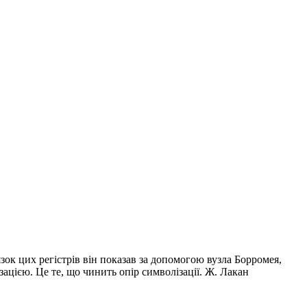
зок цих регістрів він показав за допомогою вузла Борромея,
ацією. Це те, що чинить опір символізації. Ж. Лакан