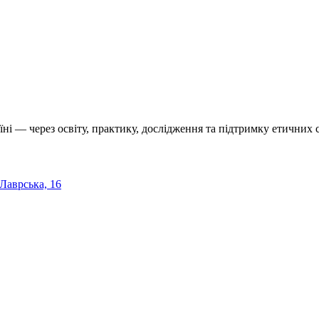
їні — через освіту, практику, дослідження та підтримку етичних с
 Лаврська, 16