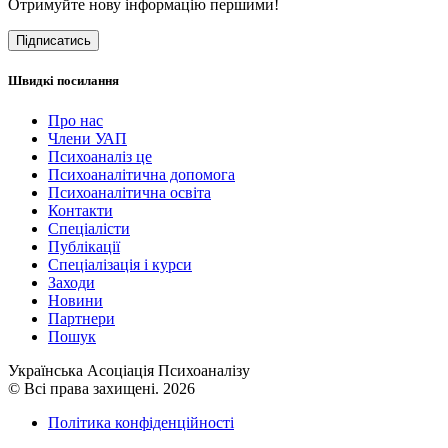
Отримуйте нову інформацію першими!
Підписатись
Швидкі посилання
Про нас
Члени УАП
Психоаналіз це
Психоаналітична допомога
Психоаналітична освіта
Контакти
Спеціалісти
Публікації
Cпеціалізація і курси
Заходи
Новини
Партнери
Пошук
Українська Асоціація Психоаналізу
© Всі права захищені. 2026
Політика конфіденційності