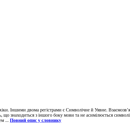
хіки. Іншими двома регістрами є Символічне й Уявне. Взаємозв’я
, що знаходиться з іншого боку мови та не асимілюється символіз
м ...
Повний опис у словнику