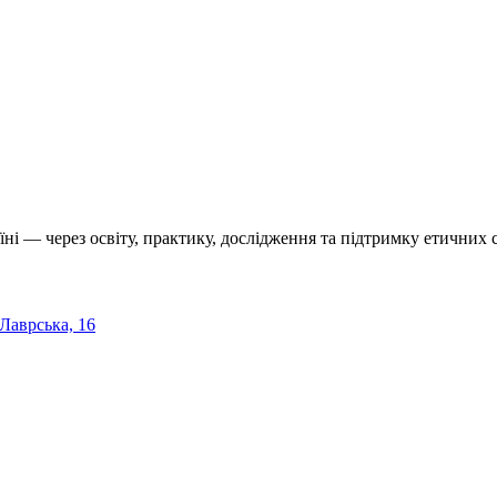
їні — через освіту, практику, дослідження та підтримку етичних с
 Лаврська, 16