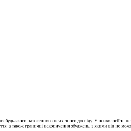
будь-якого патогенного психічного досвіду. У психології та псих
 життя, а також граничні накопичення збуджень, з якими він не мо