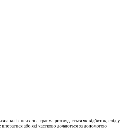
оаналізі психічна травма розглядається як відбиток, слід у
же впоратися або які частково долаються за допомогою