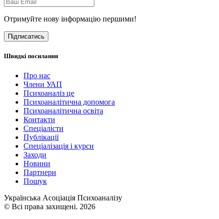
Отримуйте нову інформацію першими!
Підписатись
Швидкі посилання
Про нас
Члени УАП
Психоаналіз це
Психоаналітична допомога
Психоаналітична освіта
Контакти
Спеціалісти
Публікації
Cпеціалізація і курси
Заходи
Новини
Партнери
Пошук
Українська Асоціація Психоаналізу
© Всі права захищені. 2026