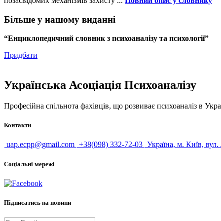
позасвідомих механізмів захисту ...
Повний опис у словнику
Більше у нашому виданні
“Енциклопедичний словник з психоаналізу та психології”
Придбати
Українська Асоціація Психоаналізу
Професійна спільнота фахівців, що розвиває психоаналіз в Укра
Контакти
uap.ecpp@gmail.com
+38(098) 332-72-03
Україна, м. Київ, вул.
Соціальні мережі
Підписатись на новини