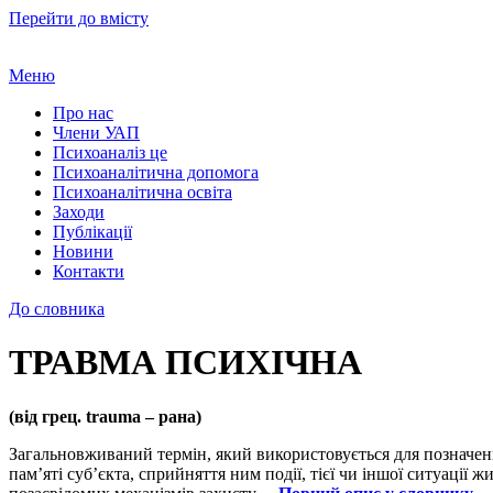
Перейти до вмісту
Меню
Про нас
Члени УАП
Психоаналіз це
Психоаналітична допомога
Психоаналітична освіта
Заходи
Публікації
Новини
Контакти
До словника
ТРАВМА ПСИХІЧНА
(від грец.
trauma
– рана)
Загальновживаний термін, який використовується для позначення 
пам’яті суб’єкта, сприйняття ним події, тієї чи іншої ситуації