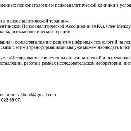
менных психопатологий и психоаналитической клиники в усло
и в психоаналитической терапии».
гентинской Психоаналитической Ассоциации (АРА), член Между
кана, психоаналитической терапии.
ция», осмысляя влияние развития цифровых технологий на псих
 связи с этими трансформациями мы уже можем наблюдать в пси
уме «Исследование современных психопатологий и психоаналит
талляции, работа в рамках исследовательской лаборатории, инте
.net или svetbond@gmail.com
022 69 07.