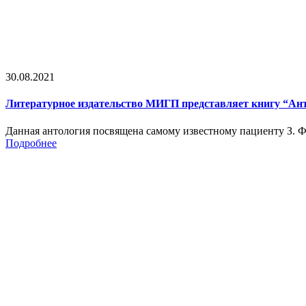
30.08.2021
Литературное издательство МИГП представляет книгу “Ан
Данная антология посвящена самому известному пациенту З. 
Подробнее