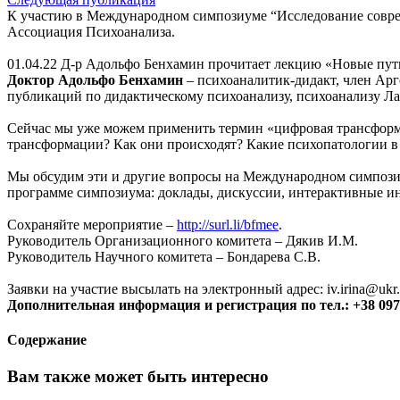
К участию в Международном симпозиуме “Исследование совре
Ассоциация Психоанализа.
01.04.22 Д-р Адольфо Бенхамин прочитает лекцию «Новые пут
Доктор Адольфо Бенхамин
– психоаналитик-дидакт, член Ар
публикаций по дидактическому психоанализу, психоанализу Ла
Сейчас мы уже можем применить термин «цифровая трансформа
трансформации? Как они происходят? Какие психопатологии в
Мы обсудим эти и другие вопросы на Международном симпози
программе симпозиума: доклады, дискуссии, интерактивные инс
Сохраняйте мероприятие –
http://surl.li/bfmee
.
Руководитель Организационного комитета – Дякив И.М.
Руководитель Научного комитета – Бондарева С.В.
Заявки на участие высылать на электронный адрес: iv.irina@ukr
Дополнительная информация и регистрация по тел.: +38 097 
Содержание
Вам также может быть интересно