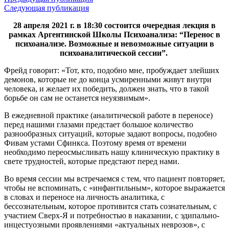
Email
Следующая публикация
28 апреля 2021 г. в 18:30 состоится очередная лекция в
рамках Аргентинской Школы Психоанализа: “Перенос в
психоанализе. Возможные и невозможные ситуации в
психоаналитической сессии”.
Фрейд говорит: «Тот, кто, подобно мне, пробуждает злейших
демонов, которые не до конца усмиренными живут внутри
человека, и желает их победить, должен знать, что в такой
борьбе он сам не останется неуязвимым».
В ежедневной практике (аналитической работе в переносе)
перед нашими глазами предстает большое количество
разнообразных ситуаций, которые задают вопросы, подобно
Фивам устами Сфинкса. Поэтому время от времени
необходимо переосмысливать нашу клиническую практику в
свете трудностей, которые предстают перед нами.
Во время сессии мы встречаемся с тем, что пациент повторяет,
чтобы не вспоминать, с «инфантильным», которое выражается
в словах и переносе на личность аналитика, с
бессознательным, которое противится стать сознательным, с
участием Сверх-Я и потребностью в наказании, с эдипально-
инцестуозными проявлениями «актуальных неврозов», с