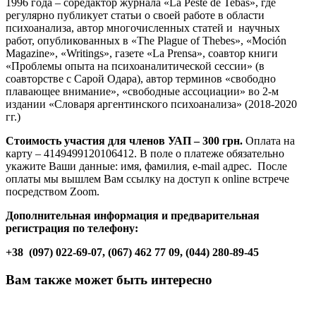
1996 года – соредактор журнала «La Peste de Tebas», где
регулярно публикует статьи о своей работе в области
психоанализа, автор многочисленных статей и научных
работ, опубликованных в «The Plague of Thebes», «Moción
Magazine», «Writings», газете «La Prensa», соавтор книги
«Проблемы опыта на психоаналитической сессии» (в
соавторстве с Сарой Одара), автор терминов «свободно
плавающее внимание», «свободные ассоциации» во 2-м
издании «Словаря аргентинского психоанализа» (2018-2020
гг.)
Стоимость участия для членов УАП – 300 грн.
Оплата на
карту – 4149499120106412. В поле о платеже обязательно
укажите Ваши данные: имя, фамилия, e-mail адрес. После
оплаты мы вышлем Вам ссылку на доступ к online встрече
посредством Zoom.
Дополнительная информация и предварительная
регистрация по телефону:
+38 (097) 022-69-07, (067) 462 77 09, (044) 280-89-45
Вам также может быть интересно