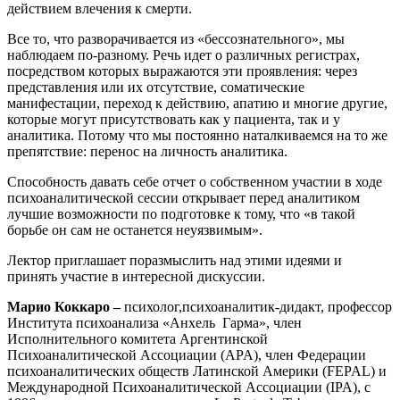
действием влечения к смерти.
Все то, что разворачивается из «бессознательного», мы
наблюдаем по-разному. Речь идет о различных регистрах,
посредством которых выражаются эти проявления: через
представления или их отсутствие, соматические
манифестации, переход к действию, апатию и многие другие,
которые могут присутствовать как у пациента, так и у
аналитика. Потому что мы постоянно наталкиваемся на то же
препятствие: перенос на личность аналитика.
Способность давать себе отчет о собственном участии в ходе
психоаналитической сессии открывает перед аналитиком
лучшие возможности по подготовке к тому, что «в такой
борьбе он сам не останется неуязвимым».
Лектор приглашает поразмыслить над этими идеями и
принять участие в интересной дискуссии.
Марио Коккаро –
психолог,психоаналитик-дидакт, профессор
Института психоанализа «Анхель Гарма», член
Исполнительного комитета Аргентинской
Психоаналитической Ассоциации (APA), член Федерации
психоаналитических обществ Латинской Америки (FEPAL) и
Международной Психоаналитической Ассоциации (IPA), с