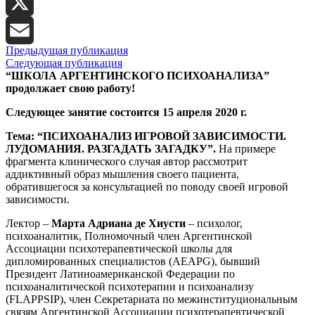
LinkedIn
X
Предыдущая публикация
Email
Следующая публикация
“ШКОЛА АРГЕНТИНСКОГО ПСИХОАНАЛИЗА”
продолжает свою работу!
Следующее занятие состоится 15 апреля 2020 г.
Тема: “ПСИХОАНАЛИЗ ИГРОВОЙ ЗАВИСИМОСТИ.
ЛУДОМАНИЯ. РАЗГАДАТЬ ЗАГАДКУ”.
На примере
фрагмента клинического случая автор рассмотрит
аддиктивный образ мышления своего пациента,
обратившегося за консультацией по поводу своей игровой
зависимости.
Лектор –
Марта Адриана де Хиусти
– психолог,
психоаналитик, Полномочный член Аргентинской
Ассоциации психотерапевтической школы для
дипломированных специалистов (AEAPG), бывший
Президент Латиноамериканской Федерации по
психоаналитической психотерапии и психоанализу
(FLAPPSIP), член Секретариата по межинституциональным
связям Аргентинской Ассоциации психотерапевтической