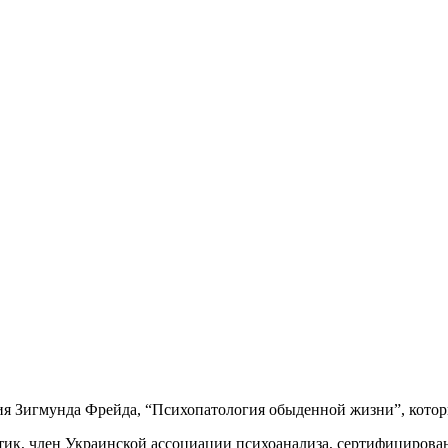
 Зигмунда Фрейда, “Психопатология обыденной жизни”, который
тик, член Украинской ассоциации психоанализа, сертифициров