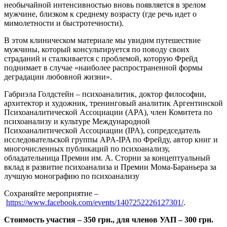
необычайной интенсивностью вновь появляется в зрелом
мужчине, близком к среднему возрасту (где речь идет о
мимолетности и быстротечности).
В этом клиническом материале мы увидим путешествие
мужчины, который консультируется по поводу своих
страданий и сталкивается с проблемой, которую Фрейд
поднимает в случае «наиболее распространенной формы
деградации любовной жизни».
Габриэла Голдстейн – психоаналитик, доктор философии,
архитектор и художник, тренинговый аналитик Аргентинской
Психоаналитической Ассоциации (APA), член Комитета по
психоанализу и культуре Международной
Психоаналитической Ассоциации (IPA), сопредседатель
исследовательской группы APA-IPA по Фрейду, автор книг и
многочисленных публикаций по психоанализу,
обладательница Премии им. А. Сторни за концептуальный
вклад в развитие психоанализа и Премии Мома-Бараньера за
лучшую монографию по психоанализу
Сохраняйте мероприятие –
https://www.facebook.com/events/1407252226127301/
.
Стоимость участия – 350 грн., для членов УАП – 300 грн.