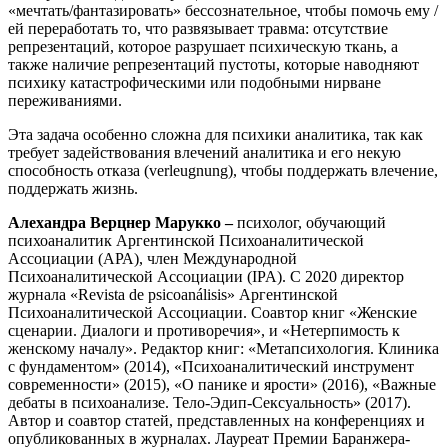
«мечтать/фантазировать» бессознательное, чтобы помочь ему /
ей переработать то, что развязывает травма: отсутствие
репрезентаций, которое разрушает психическую ткань, а
также наличие репрезентаций пустоты, которые наводняют
психику катастрофическими или подобными нирване
переживаниями.
Эта задача особенно сложна для психики аналитика, так как
требует задействования влечений аналитика и его некую
способность отказа (verleugnung), чтобы поддержать влечение,
поддержать жизнь.
Алехандра Верцнер Марукко
–
психолог, обучающий
психоаналитик Аргентинской Психоаналитической
Ассоциации (АРА), член Международной
Психоаналитической Ассоциации (IPA). С 2020 директор
журнала «Revista de psicoanálisis» Аргентинской
Психоаналитической Ассоциации. Соавтор книг «Женские
сценарии. Диалоги и противоречия», и «Нетерпимость к
женскому началу». Редактор книг: «Метапсихология. Клиника
с фундаментом» (2014), «Психоаналитический инструмент
современности» (2015), «О панике и ярости» (2016), «Важные
дебаты в психоанализе. Тело-Эдип-Сексуальность» (2017).
Автор и соавтор статей, представленных на конференциях и
опубликованных в журналах. Лауреат Премии Баранжера-