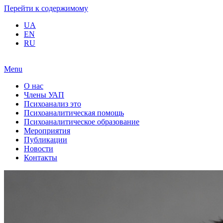
Перейти к содержимому
UA
EN
RU
Menu
О нас
Члены УАП
Психоанализ это
Психоаналитическая помощь
Психоаналитическое образование
Мероприятия
Публикации
Новости
Контакты