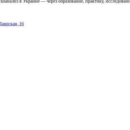
оанализ в Украине — через образование, практику, исследовани
 Лаврская, 16