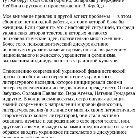
тут же берут свои слова обратно, оспаривая утверждение
Лейбина о русскости происхождении З. Фрейда
Мое внимание привлек и другой аспект проблемы — в этом
сборнике нет ни одной работы, автором которой была бы
женщина. Если сравнить это с настоящей ситуацией, то среди
украинских авторов текстов, в которых читаются
психоаналитические идеи, поразительно много женщин.
Более того, психоаналитический дискурс активно
используется украинскими авторами, он стал выражением
национального и женского, украинства и феминизма,
выражением индивидуального в украинской культуре.
Становлению современной украинской феминистической
прозы способствовало перепрочтение украинского
литературного наследия, которое инициировали своими
литературоведческими исследованиями прежде всего Оксана
Забужко, Соломия Павлычко, Вера Агеева, Наталия Гундарева
и другие. В конце восьмидесятых, остро ощущая дефицит
знаний современных направлений мировой философии,
литературоведения (в отличие от многих своих патриотичных
старосветских коллег-литераторов), они стали активно
осваивать изъятые и запрещенные в свое время тексты, или,
другими словами, выходить за рамки предписанного и таким
образом вводить украинское писательство в дискурсивное
поле мировой рецепции.