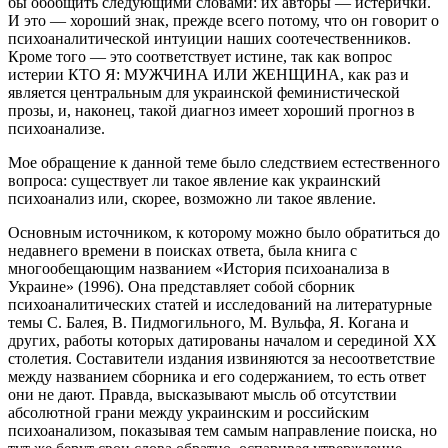
бы обобщить следующими словами: их авторы — истерички.
И это — хороший знак, прежде всего потому, что он говорит о
психоаналитической интуиции наших соотечественников.
Кроме того — это соответствует истине, так как вопрос
истерии КТО Я: МУЖЧИНА ИЛИ ЖЕНЩИНА, как раз и
является центральным для украинской феминистической
прозы, и, наконец, такой диагноз имеет хороший прогноз в
психоанализе.
Мое обращение к данной теме было следствием естественного
вопроса: существует ли такое явление как украинский
психоанализ или, скорее, возможно ли такое явление.
Основным источником, к которому можно было обратиться до
недавнего времени в поисках ответа, была книга с
многообещающим названием «История психоанализа в
Украине» (1996). Она представляет собой сборник
психоаналитических статей и исследований на литературные
темы С. Балея, В. Пидмогильного, М. Вульфа, Я. Когана и
других, работы которых датированы началом и серединой ХХ
столетия. Составители издания извиняются за несоответствие
между названием сборника и его содержанием, то есть ответ
они не дают. Правда, высказывают мысль об отсутствии
абсолютной грани между украинским и российским
психоанализом, показывая тем самым направление поиска, но