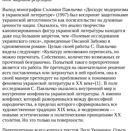
Выход монографии Соломии Павлычко «Дискурс модернизма
в украинской литературе» (1997) был воспринят защитниками
украинской автохтонности как посягательство на духовные
ценности нации. Оказалось, что анализ творчества
канонизированных фигур украинской литературы находится
даже под большим запретом, чем «Полевые исследования
украинского секса», проведенные Оксаной Забужко в
одноименном романе. Целью своей работы С. Павлычко
видела следующее: «Культуру невозможно переписать, но
можно перечитать. Собственно, количество возможных ее
прочтений безгранично. Попыткой такого перепрочтения
является эта работа. Не претендуя на окончательное решение
всех поставленных или затронутых в ней проблем, она в
своей манере претендует на приближение к пониманию
феномена украинской литературы в ХХ веке»[1] . В поле
исследования С. Павлычко оказались внутренний мир и
внутренние конфликты украинской литературы. А именно
конфликт, который разворачивался между философией
народничества, в пределах которого сформировались все
художественные традиции ХІХ века, и модернизмом —
новыми эстетическими и политическими принципами ХХ
столетия. Но это только на поверхности.
Перепрочтение всего корпуса текстов Леси Украинки, Ольги