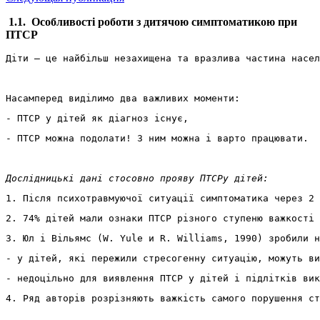
1.1.
Особливості роботи з дитячою симптоматикою при
ПТСР
Діти – це найбільш незахищена та вразлива частина насел
Насамперед виділимо два важливих моменти: 
- ПТСР у дітей як діагноз існує,
- ПТСР можна подолати! З ним можна і варто працювати.
Дослідницькі дані стосовно прояву
 ПТС
Р
у дітей
:
1. Після психотравмуючої ситуації симптоматика через 2 
2. 74% дітей мали ознаки ПТСР різного ступеню важкості 
3. Юл і Вільямс (W. Yule и R. Williams, 1990) зробили н
- у дітей, які пережили стресогенну ситуацію, можуть ви
- недоцільно для виявлення ПТСР у дітей і підлітків вик
4. Ряд авторів розрізняють важкість самого порушення с