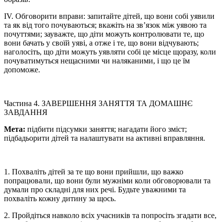
ІV. Обговорити вправи: запитайте дітей, що вони собі уявили
та як від того почуваються; вкажіть на зв’язок між уявою та
почуттями; зауважте, що діти можуть контролювати те, що
вони бачать у своїй уяві, а отже і те, що вони відчувають;
наголосіть, що діти можуть уявляти собі це місце щоразу, коли
почуватимуться нещасними чи наляканими, і що це їм
допоможе.
Частина 4. ЗАВЕРШЕННЯ ЗАНЯТТЯ ТА ДОМАШНЄ
ЗАВДАННЯ
Мета:
підбити підсумки заняття; нагадати його зміст;
підбадьорити дітей та налаштувати на активні вправляння.
1. Похваліть дітей за те що вони прийшли, що важко
попрацювали, що вони були мужніми коли обговорювали та
думали про складні для них речі. Будьте уважними та
похваліть кожну дитину за щось.
2. Пройдіться навколо всіх учасників та попросіть згадати все,