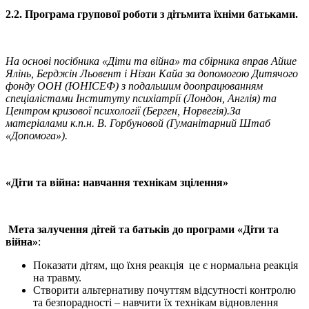
2.2. Програма групової роботи з дітьми
та їхніми батьками.
На основ
і посібника «Діти та війна» та сбірника вправ
Айше
Ял
і
нь, Бердж
і
н Льовент
і
Н
і
зан Кайа
за допомогою Дитячого
фонду ООН (ЮНІСЕФ) з подальшим доопрацюванням
спеціалістами Інституту психіатрії (Лондон, Англія) та
Центром кризової психології (Берген, Норвегія).За
матеріалами к.п.н. В. Горбуновой (Гуманітарний Штаб
«Допомога»).
«Д
і
ти
та
в
і
йна:
навчання технікам зцілення
»
Мета залучення дітей
та батьк
ів до програми
«Д
і
ти
та
в
і
йна»
:
Показати дітям, що їхня реакція це є нормальна реакція
на травму.
Створити альтернативу почуттям відсутності контролю
та безпорадності – навчити їх технікам відновлення