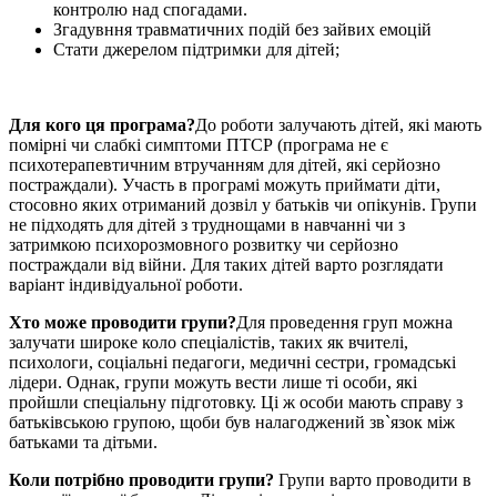
контролю над спогадами.
Згадувння травматичних подій без зайвих емоцій
Стати джерелом підтримки для дітей;
Для кого
ця програма
?
До роботи залучають дітей, які мають
помірні чи слабкі симптоми ПТСР (програма не є
психотерапевтичним втручанням для дітей, які серйозно
постраждали). Участь в програмі можуть приймати діти,
стосовно яких отриманий дозвіл у батьків чи опікунів. Групи
не підходять для дітей з труднощами в навчанні чи з
затримкою психорозмовного розвитку чи серйозно
постраждали від війни. Для таких дітей варто розглядати
варіант індивідуальної роботи.
Хто може проводити групи
?
Для проведення груп можна
залучати широке коло спеціалістів, таких як вчителі,
психологи, соціальні педагоги, медичні сестри, громадські
лідери. Однак, групи можуть вести лише ті особи, які
пройшли спеціальну підготовку. Ці ж особи мають справу з
батьківською групою, щоби був налагоджений зв`язок між
батьками та дітьми.
Коли потрібно проводити групи?
Групи варто проводити в