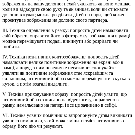
зображення на вашу долоню; нехай уявляють як воно меншає,
коли ви відводите свою руку та як зникає, коли ви стискаєте
долоню в кулак; можна розділити дітей на пари, щоб кожен
проектував зображення на долоню свого партнера.
ІІІ. Техніка оправлення в рамку: попросіть дітей намалювати
свій образ та оправити його в фоторамку; зображення в рамці
можна переміщувати подалі, викинути або розрізати чи
розбити.
ІV. Техніка позитивних контрзображень: попросіть дітей
намалювати велике позитивне зображення на екрані або в
рамці, а поряд з ним невеличке негативне; спонукайте
уявляти як позитивне зображення стає яскравішим та
сильнішим; інтрузивний образ можна переміщувати з кутка в
куток, а потім взагалі видалити.
V. Техніка приховування образу: попросіть дітей уявити, що
інтрузивний образ записано на відеокасету, оправлено в
рамку, намальовано на папері і все це зачинено в сейфі.
VІ. Техніка уявних помічників: запропонуйте дітям викликати
уявного помічника, який може змінити зміст інтрузивного
образу, його дію чи результат.