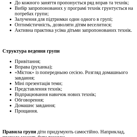
До кожного заняття пропонується ряд вправ та технік;
Вибір запропонованих у програмі технік грунтується на
потребах групи;
Залучення для підтримки один одного в групі;
Оптимістичність, дозволяти дітям веселитися;
Активна практика усіма дітьми запропонованих технік.
Структура ведення групи
Привітання;
Вправа (руханка);
«Місток» із попередньою сесією. Розгляд домашнього
завдання;
Міні презентація теми;
Представлення технік;
Відпрацювання навичок нових технік;
Обговорення;
Домашнє завдання;
Прощання.
Правила груп
и
діти придумують самостійно. Наприклад,