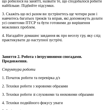
що робилося на занятті, назвати те, що сподобалося робити
найбільше. Підбийте підсумки.
3. Скажіть що всі разом ви зустрінетесь ще чотири рази і
навчитесь багатьох трюків та вправ, які допоможуть долати
усі симптоми ПТСР та бути готовими до вирішення
можливих проблем.
4. Нагадайте домашнє завдання як про веселу гру, яку слід
практикувати до наступної зустрічі.
Заняття 2.
Р
обота з інтрузивними спогадами.
Продовження
.
Структура роботи
1. Початок роботи та перевірка д/з
2. Техніки роботи з зоровими образами
3. Техніки роботи зі слуховими та нюховими образами
4. Техніки подвійного фокусу уваги