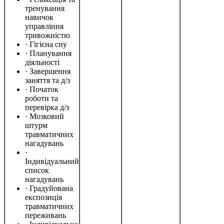
тренування
навичок
управління
тривожністю
· Гігієна сну
· Планування
діяльності
· Завершення
заняття та д/з
· Початок
роботи та
перевірка д/з
· Мозковий
штурм
травматичних
нагадувань
·
Індивідуальний
список
нагадувань
· Градуйована
експозиція
травматичних
переживань