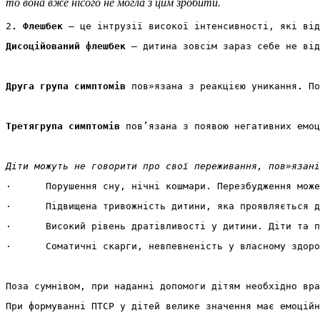
то вона вже нісого не могла з цим зробити.
2
. Фл
е
шб
е
к
 – це інтрузії високої інтенсивності, які від
Дисоц
ійований 
флешб
е
к 
– дитина зовсім зараз себе не від
Друга група симптомів 
пов»язана з реакцією уникання
.
 По
Трет
я
група
симптом
і
в
 пов’язана з появою негативних емоц
Діти можуть не говорити про свої переживання, пов»язані
·      Порушення сну, нічні кошмари. Перезбудження може
·      Підвищена тривожність дитини, яка проявляється д
·      Високий рівень дратівливості у дитини. Діти та п
·      Соматичні скарги, невпевненість у власному здоро
Поза сумнівом, при наданні допомоги дітям необхідно вра
При формуванні ПТСР у дітей велике значення має емоційн