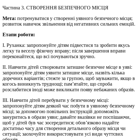
Частина 3. СТВОРЕННЯ БЕЗПЕЧНОГО МІСЦЯ
Мета:
потренуватися у створенні уявного безпечного місця;
розвиток навичок звільнення від негативних сильних емоцій.
Етапи роботи:
І. Руханка: запропонуйте дітям підвестися та зробити якусь
легку та веселу фізичну вправу; після завершення вправи
переконайтеся, що всі почуваються зручно.
ІІ. Навчити дітей створювати затишне безпечне місце в уяві:
запропонуйте дітям уявити затишне місце, назвіть кілька
доречних варіантів; стежте за групою, щоб зауважити, якщо в
когось виникнуть труднощі; пам’ятайте, що спроба
розслабитися іноді може викликати появу небажаних образів.
ІІІ. Навчити дітей перебувати у безпечному місці:
запропонуйте дітям деякий час побути в уявному безпечному
місці; за допомогою повільних інструкцій допоможіть
зануритись в образи уяви; давайте вказівки не поспішаючи,
щоб у дітей був час зосередитися; обов’язково надайте
достатньо часу для створення детального образу місця чи
ситуації; заохочуйте використовувати усі види чуттєвих
образів.