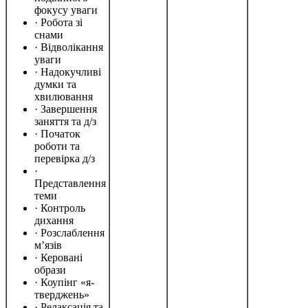
фокусу уваги
· Робота зі
снами
· Відволікання
уваги
· Надокучливі
думки та
хвилювання
· Завершення
заняття та д/з
· Початок
роботи та
перевірка д/з
·
Представлення
теми
· Контроль
дихання
· Розслаблення
м’язів
· Керовані
образи
· Коупінг «я-
тверджень»
· Релаксація та