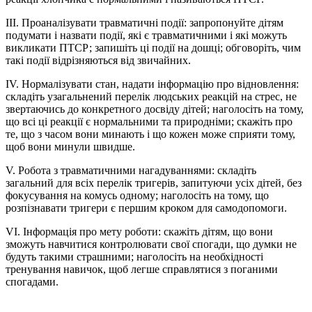
ІІІ. Проаналізувати травматичні події: запропонуйте дітям
подумати і назвати події, які є травматичними і які можуть
викликати ПТСР; запишіть ці події на дошці; обговоріть, чим
такі події відрізняються від звичайних.
ІV. Нормалізувати стан, надати інформацію про відновлення:
складіть узагальнений перелік людських реакцій на стрес, не
звертаючись до конкретного досвіду дітей; наголосіть на тому,
що всі ці реакції є нормальними та природніми; скажіть про
те, що з часом вони минають і що кожен може сприяти тому,
щоб вони минули швидше.
V. Робота з травматичними нагадуваннями: складіть
загальний для всіх перелік тригерів, запитуючи усіх дітей, без
фокусування на комусь одному; наголосіть на тому, що
розпізнавати тригери є першим кроком для самодопомоги.
VI. Інформація про мету роботи: скажіть дітям, що вони
зможуть навчитися контролювати свої спогади, що думки не
будуть такими страшними; наголосіть на необхідності
тренування навичок, щоб легше справлятися з поганими
спогадами.