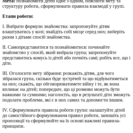
Мета:
познайомити дітей одне з одним, пояснити мету та
структуру роботи, сформулювати правила взаємодії у групі.
Етапи роботи:
І. Вибрати формули знайомства: запропонуйте дітям
влаштуватись у колі; знайдіть собі місце серед них; виберіть
разом з дітьми спосіб знайомства.
ІІ. Самопредставитися та познайомитися: починайте
знайомство у спосіб, який вибрала група; запропонуйте
представитись комусь із дітей або почніть самі; робіть все, що і
діти.
ІІІ. Оголосити мету зібрання: розкажіть дітям, для чого
зібралася група, скільки буде зустрічей та що відбуватиметься
на них; скажіть, що обговорюватимете війну і те, як вона
впливає на дітей; попередьте, що ці розмови можуть бути
важкими та сумними; наголосіть, що в результаті діти зможуть
подолати проблеми, які є в них самих та допомогти іншим.
ІV. Сформулювати правила роботи групи: налаштуйте дітей
до самостійного формулювання правил роботи, запишіть усі
пропозиції та сформулюйте на їх основі важливі правила-
принципи.