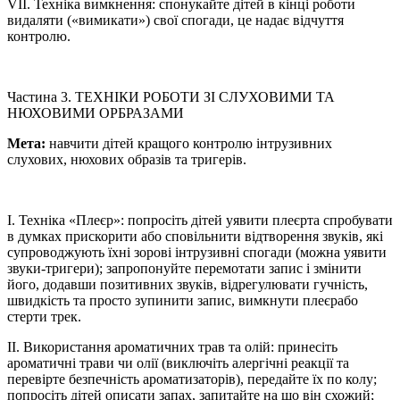
VІІ. Техніка вимкнення: спонукайте дітей в кінці роботи
видаляти («вимикати») свої спогади, це надає відчуття
контролю.
Частина 3. ТЕХНІКИ РОБОТИ ЗІ СЛУХОВИМИ ТА
НЮХОВИМИ ОРБРАЗАМИ
Мета:
навчити дітей кращого контролю інтрузивних
слухових, нюхових образів та тригерів.
І. Техніка «Плеєр»: попросіть дітей уявити плеєрта спробувати
в думках прискорити або сповільнити відтворення звуків, які
супроводжують їхні зорові інтрузивні спогади (можна уявити
звуки-тригери); запропонуйте перемотати запис і змінити
його, додавши позитивних звуків, відрегулювати гучність,
швидкість та просто зупинити запис, вимкнути плеєрабо
стерти трек.
ІІ. Використання ароматичних трав та олій: принесіть
ароматичні трави чи олії (виключіть алергічні реакції та
перевірте безпечність ароматизаторів), передайте їх по колу;
попросіть дітей описати запах, запитайте на що він схожий;