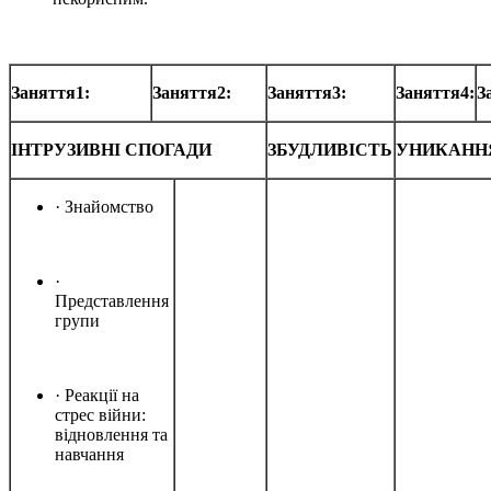
Заняття1:
Заняття2:
Заняття3:
Заняття4:
З
ІНТРУЗИВНІ СПОГАДИ
ЗБУДЛИВІСТЬ
УНИКАНН
· Знайомство
·
Представлення
групи
· Реакції на
стрес війни:
відновлення та
навчання