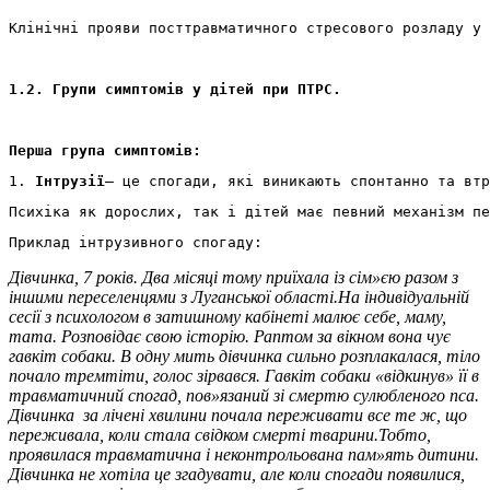
Клінічні прояви посттравматичного стресового розладу у 
1.2. Групи симптомів у дітей при ПТРС.
Перша група симптомів:
1. 
Інтрузії
– це спогади, які виникають спонтанно та втр
Психіка як дорослих, так і дітей має певний механізм пе
Приклад інтрузивного спогаду:
Дівчинка, 7 років
.
Два місяці тому приїхала із сім»єю разом з
іншими переселенцями з Луганської області.
На індивідуальній
сесії з психологом в затишному кабінеті малює себе, маму,
тата. Розповідає свою історію. Раптом за вікном вона чує
гавкіт собаки
.
В одну мить дівчинка сильно розплакалася, тіло
почало тремтіти, голос зірвався. Гавкіт собаки «відкинув» її в
травматичний спогад
,
пов»язаний зі смертю сулюбленого пса.
Дівчинка
за лічені хвилини почала переживати все те ж, що
переживала, коли стала свідком смерті тварини.
Тобто,
проявилася травматична і неконтрольована пам»ять дитини.
Дівчинка не хотіла це згадувати, але коли спогади появилися,