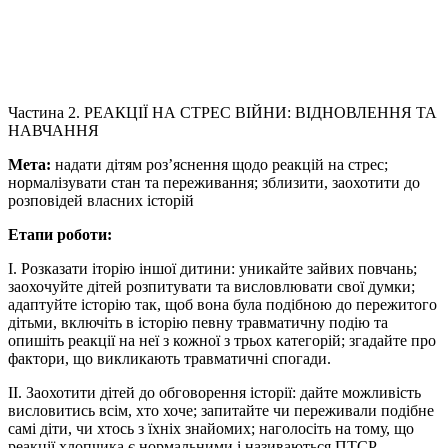
Частина 2. РЕАКЦІЇ НА СТРЕС ВІЙНИ: ВІДНОВЛЕННЯ ТА
НАВЧАННЯ
Мета:
надати дітям роз’яснення щодо реакцій на стрес;
нормалізувати стан та переживання; зблизити, заохотити до
розповідей власних історій
Етапи роботи:
І. Розказати іторію іншої дитини: уникайте зайвих повчань;
заохочуйте дітей розпитувати та висловлювати свої думки;
адаптуйте історію так, щоб вона була подібною до пережитого
дітьми, включіть в історію певну травматичну подію та
опишіть реакції на неї з кожної з трьох категорій; згадайте про
фактори, що викликають травматичні спогади.
ІІ. Заохотити дітей до обговорення історії: дайте можливість
висловитись всім, хто хоче; запитайте чи переживали подібне
самі діти, чи хтось з їхніх знайомих; наголосіть на тому, що
реакції хлопчика є нормальними і називаються ПТСР.