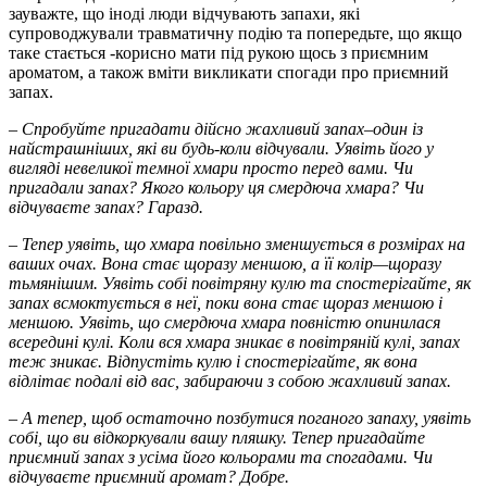
зауважте, що іноді люди відчувають запахи, які
супроводжували травматичну подію та попередьте, що якщо
таке стається -корисно мати під рукою щось з приємним
ароматом, а також вміти викликати спогади про приємний
запах.
–
Спробуйте пригадати дійсно жахливий запах
–
один із
найстрашніших, які ви будь-коли відчували. Уявіть його у
вигляді невеликої темної хмари просто перед вами. Чи
пригадали запах? Якого кольору ця смердюча хмара? Чи
відчуваєте запах? Гаразд.
–
Тепер уявіть, що хмара повільно зменшується в розмірах на
ваших очах.
Вона
стає щоразу меншою, а її колір—щоразу
тьмянішим. Уявіть собі повітряну кулю та спостерігайте, як
запах всмоктується в неї, поки вона стає щораз меншою і
меншою. Уявіть, що смердюча хмара повністю опинилася
всередині кулі. Коли вся хмара зникає в повітряній кулі, запах
теж зникає. Відпустіть кулю і спостерігайте, як вона
відлітає подалі від вас, забираючи з собою жахливий запах.
–
А тепер, щоб остаточно позбутися поганого запаху, уявіть
собі, що ви відкоркували вашу пляшку. Тепер пригадайте
приємний запах з усіма його кольорами та спогадами. Чи
відчуваєте приємний аромат? Добре.