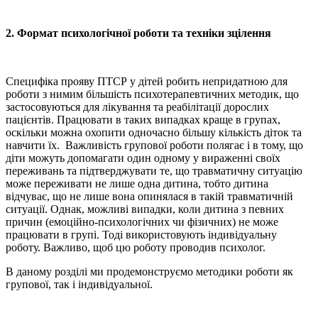
2
.
Формат психологічної роботи та техніки зцілення
Специфіка прояву ПТСР у дітей робить непридатною для
роботи з нимим більшість психотерапевтичних методик, що
застосовуються для лікування та реабілітації дорослих
пацієнтів. Працювати в таких випадках краще в групах,
оскільки можна охопити одночасно більшу кількість діток та
навчити їх. Важливість групової роботи полягає і в тому, що
діти можуть допомагати один одному у вираженні своїх
переживань та підтверджувати те, що травматичну ситуацію
може переживати не лише одна дитина, тобто дитина
відчуває, що не лише вона опинялася в такій травматичній
ситуації. Однак, можливі випадки, коли дитина з певних
причин (емоційно-психологічних чи фізичних) не може
працювати в групі. Тоді використовують індивідуальну
роботу. Важливо, щоб цю роботу проводив психолог.
В даному розділі ми продемонструємо методики роботи як
групової, так і індивідуальної.