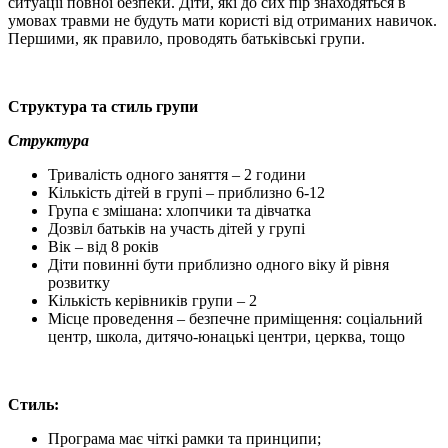
ситуації повної безпеки. Діти, які до сих пір знаходяться в
умовах травми не будуть мати користі від отриманих навичок.
Першими, як правило, проводять батьківські групи.
Структура
та
стиль гру
пи
Структура
Тривалість одного заняття – 2 години
Кількість дітей в групі – приблизно 6-12
Група є змішана: хлопчики та дівчатка
Дозвіл батьків на участь дітей у групі
Вік – від 8 років
Діти повинні бути приблизно одного віку й рівня
розвитку
Кількість керівників групи – 2
Місце проведення – безпечне приміщення: соціальний
центр, школа, дитячо-юнацькі центри, церква, тощо
Стиль:
Програма має чіткі рамки та принципи;