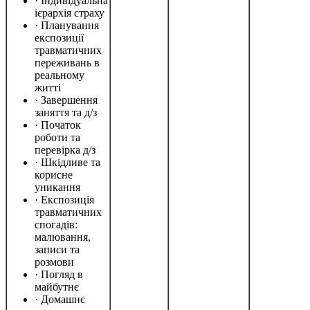
· Індивідуальна
ієрархія страху
· Планування
експозиції
травматичних
переживань в
реальному
житті
· Завершення
заняття та д/з
· Початок
роботи та
перевірка д/з
· Шкідливе та
корисне
уникання
· Експозиція
травматичних
спогадів:
малювання,
записи та
розмови
· Погляд в
майбутнє
· Домашнє