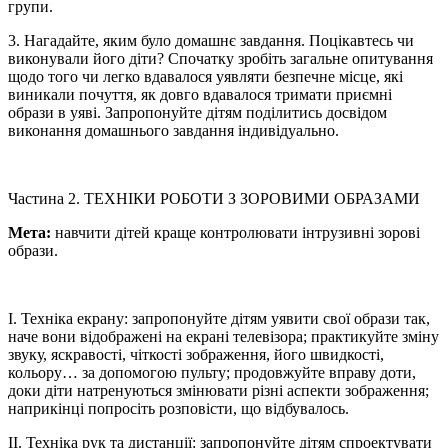
групи.
3. Нагадайте, яким було домашнє завдання. Поцікавтесь чи
виконували його діти? Спочатку зробіть загальне опитування
щодо того чи легко вдавалося уявляти безпечне місце, які
виникали почуття, як довго вдавалося тримати приємні
образи в уяві. Запропонуйте дітям поділитись досвідом
виконання домашнього завдання індивідуально.
Частина 2. ТЕХНІКИ РОБОТИ З ЗОРОВИМИ ОБРАЗАМИ
Мета:
навчити дітей краще контролювати інтрузивні зорові
образи.
І. Техніка екрану: запропонуйте дітям уявити свої образи так,
наче вони відображені на екрані телевізора; практикуйте зміну
звуку, яскравості, чіткості зображення, його швидкості,
кольору… за допомогою пульту; продовжуйте вправу доти,
доки діти натренуються змінювати різні аспекти зображення;
наприкінці попросіть розповісти, що відбувалось.
ІІ. Техніка рук та дистанції: запропонуйте дітям спроектувати