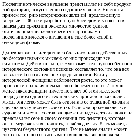
Послегипнотическое внушение представляет из себя продукт
лаборатории, искусственно созданное явление. Но если мы
примем тео¬рию истерических явлений, предложенную
впервые П. Жане и разработанную Брейером и мною, то в
нашем распоряжении окажется множество фактов,
отличающихся психологическими признаками
послегипнотического внушения в еще более ясной и
очевидной форме.
Душевная жизнь истеричного больного полна действенных,
но бессознательных мыслей; от них происходят все
симптомы. Действительно, самую замечательную особенность
истерического состояния психики составляет то, что она вся
во власти бессознательных представлений. Если у
истерической женщины наблюдается рвота, то это может
произойти под влиянием мысли о беременности. И тем не
менее такая женщина ничего не знает об этой идее, хотя
посредством одного из технических приемов психоанализа
мысль эта легко может быть открыта в ее душевной жизни и
сделана доступной ее сознанию. Если она проделывает все
судороги и жесты, составляющие «припадок», то она вовсе не
представляет себе в своем сознании тех действий, которые
она намеревается выполнить, и наблюдает их, быть может, с
чувством безучастного зрителя. Тем не менее анализ может
доказать, что она разыгрывает свою роль, воспроизводя в