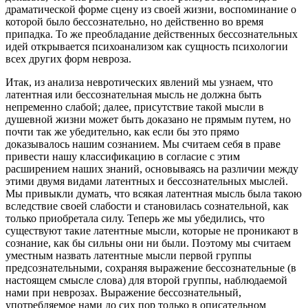
драматической форме сцену из своей жизни, воспоминание о
которой было бессознательно, но действенно во время
припадка. То же преобладание действенных бессознательных
идей открывается психоанализом как сущность психологии
всех других форм невроза.
Итак, из анализа невротических явлений мы узнаем, что
латентная или бессознательная мысль не должна быть
непременно слабой; далее, присутствие такой мысли в
душевной жизни может быть доказано не прямым путем, но
почти так же убедительно, как если бы это прямо
доказывалось нашим сознанием. Мы считаем себя в праве
привести нашу классификацию в согласие с этим
расширением наших знаний, основываясь на различии между
этими двумя видами латентных и бессознательных мыслей.
Мы привыкли думать, что всякая латентная мысль была такою
вследствие своей слабости и становилась сознательной, как
только приобретала силу. Теперь же мы убедились, что
существуют такие латентные мысли, которые не проникают в
сознание, как бы сильны они ни были. Поэтому мы считаем
уместным назвать латентные мысли первой группы
предсознательными, сохраняя выражение бессознательные (в
настоящем смысле слова) для второй группы, наблюдаемой
нами при неврозах. Выражение бессознательный,
употребляемое нами до сих пор только в описательном