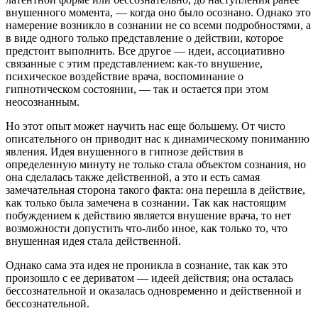
внушенного момента, — когда оно было осознано. Однако это
намерение возникло в сознании не со всеми подробностями, а
в виде одного только представление о действии, которое
предстоит выполнить. Все другое — идеи, ассоциативно
связанные с этим представлением: как-то внушение,
психическое воздействие врача, воспоминание о
гипнотическом состоянии, — так и остается при этом
неосознанным.
Но этот опыт может научить нас еще большему. От чисто
описательного он приводит нас к динамическому пониманию
явления. Идея внушенного в гипнозе действия в
определенную минуту не только стала объектом сознания, но
она сделалась также действенной, а это и есть самая
замечательная сторона такого факта: она перешла в действие,
как только была замечена в сознании. Так как настоящим
побуждением к действию является внушение врача, то нет
возможности допустить что-либо иное, как только то, что
внушенная идея стала действенной.
Однако сама эта идея не проникла в сознание, так как это
произошло с ее дериватом — идеей действия; она осталась
бессознательной и оказалась одновременно и действенной и
бессознательной.