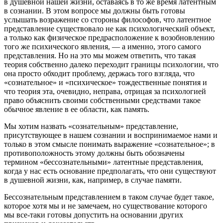
в душевной нашей жизни, оставаясь в то же время латентным
в сознании. В этом вопросе мы должны быть готовы
услышать возражение со стороны философов, что латентное
представление существовало не как психологический объект,
а только как физическое предрасположение к возобновлению
того же психического явления, — а именно, этого самого
представления. Но на это мы можем ответить, что такая
теория собственно далеко переходит границы психологии, что
она просто обходит проблему, держась того взгляда, что
«сознательное» и «психическое» тождественные понятия и
что теория эта, очевидно, неправа, отрицая за психологией
право объяснить своими собственными средствами такое
обычное явление в ее области, как память.
Мы хотим назвать «сознательным» представление,
присутствующее в нашем сознании и воспринимаемое нами и
только в этом смысле понимать выражение «сознательное»; в
противоположность этому должны быть обозначены
термином «бессознательными» латентные представления,
когда у нас есть основание предполагать, что они существуют
в душевной жизни, как, например, в случае памяти.
Бессознательным представлением в таком случае будет такое,
которое хотя мы и не замечаем, но существование которого
мы все-таки готовы допустить на основании других