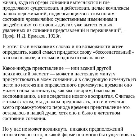
жизни, куда из сферы сознания вытесняются и где
продолжают существовать и действовать целые комплексы
наших переживаний, подвергающиеся в этом новом
состоянии чрезвычайно существенным изменениям и
воздействиям со стороны других уже вытесненных,
удаленных из сознания представлений и переживаний”, –
Проф. И.Д. Ермаков, 1923г.
Я хотел бы в нескольких словах и по возможности яснее
определить, какой смысл придается слову «бессознательный»
в психоанализе, и только в одном психоанализе.
Какое-нибудь представление — или всякий другой
психический элемент — может в настоящую минуту
присутствовать в моем сознании, а в следующую исчезнуть из
него; по истечении определенного промежутка времени оно
может снова возникнуть, как мы говорим, благодаря
воспоминанию, а не вследствие нового восприятия. Считаясь
с этим фактом, мы должны предполагать, что и в течение
всего промежуточного периода времени представление это
оставалось в нашей душе, хотя оно и было в латентном
состоянии сознания.
Но у нас не может возникнуть, никаких предположений
относительно того, в какой форме оно могло бы существовать