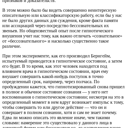
признаков и доказательств.
В этом можно было бы видеть совершенно неинтересную
описательную или классификаторскую работу, если бы у нас
не было других данных для суждения, кроме факта памяти
или ассоциаций через посредство бессознательных их
звеньев. Но общеизвестный опыт после гипнотического
внушения учит нас тому, как важно отличать «сознательное»
от «бессознательного» и насколько существенно такое
различие.
При этом эксперименте, как его производил Бернгейм,
испытуемый приводится в гипнотическое состояние, а затем
его будят. В то время, как этот человек находится под
влиянием врача в гипнотическом состоянии, врач ему
внушает совершить какой-нибудь поступок в точно
определенный срок, например, через полчаса. По
пробуждении кажется, что гипнотизированный снова пришел
в полное и обычное состояние сознания — у него нет
воспоминания о гипнотическом состоянии; несмотря на это в
определенный момент в нем вдруг возникает импульс к тому,
чтобы совершить то или другое действие — что он и
совершает в полном сознании, хотя и сам не знает почему.
Едва ли можно описать это явление иначе, чем такими
словами: намерение это существовало у данного лица в
латентной форме или бессознательно, до наступления ранее