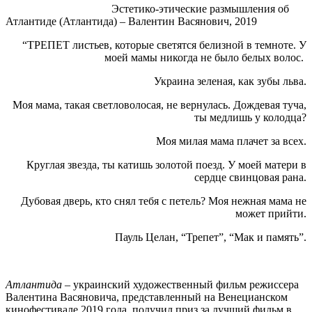
Эстетико-этические размышления об
Атлантиде (Атлантида) – Валентин Васянович, 2019
“ТРЕПЕТ листьев, которые светятся белизной в темноте. У
моей мамы никогда не было белых волос.
Украина зеленая, как зубы льва.
Моя мама, такая светловолосая, не вернулась. Дождевая туча,
ты медлишь у колодца?
Моя милая мама плачет за всех.
Круглая звезда, ты катишь золотой поезд. У моей матери в
сердце свинцовая рана.
Дубовая дверь, кто снял тебя с петель? Моя нежная мама не
может прийти.
Пауль Целан, “Трепет”, “Мак и память”.
Атлантида
– украинский художественный фильм режиссера
Валентина Васяновича, представленный на Венецианском
кинофестивале 2019 года, получил приз за лучший фильм в