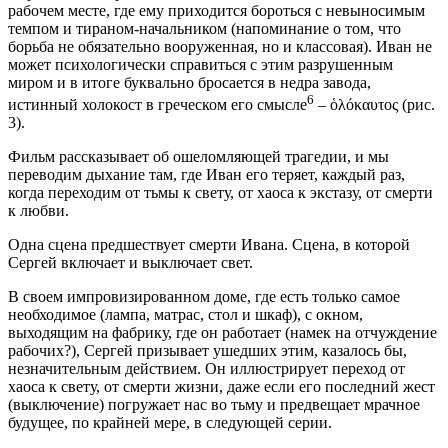
рабочем месте, где ему приходится бороться с невыносимым
темпом и тираном-начальником (напоминание о том, что
борьба не обязательно вооруженная, но и классовая). Иван не
может психологически справиться с этим разрушенным
миром и в итоге буквально бросается в недра завода,
6
истинный холокост в греческом его смысле
– ὁλόκαυτος (рис.
3).
Фильм рассказывает об ошеломляющей трагедии, и мы
переводим дыхание там, где Иван его теряет, каждый раз,
когда переходим от тьмы к свету, от хаоса к экстазу, от смерти
к любви.
Одна сцена предшествует смерти Ивана. Сцена, в которой
Сергей включает и выключает свет.
В своем импровизированном доме, где есть только самое
необходимое (лампа, матрас, стол и шкаф), с окном,
выходящим на фабрику, где он работает (намек на отчуждение
рабочих?), Сергей призывает ушедших этим, казалось бы,
незначительным действием. Он иллюстрирует переход от
хаоса к свету, от смерти жизни, даже если его последний жест
(выключение) погружает нас во тьму и предвещает мрачное
будущее, по крайней мере, в следующей серии.