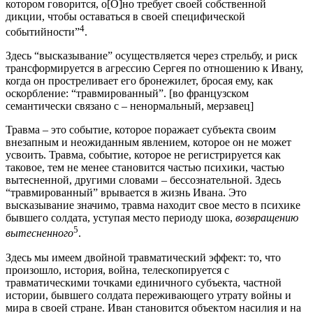
котором говорится, о[О]но требует своей собственной
дикции, чтобы оставаться в своей специфической
4
событийности”
.
Здесь “высказывание” осуществляется через стрельбу, и риск
трансформируется в агрессию Сергея по отношению к Ивану,
когда он простреливает его бронежилет, бросая ему, как
оскорбление: “травмированный”. [во французском
семантически связано с – ненормальный, мерзавец]
Травма – это событие, которое поражает субъекта своим
внезапным и неожиданным явлением, которое он не может
усвоить. Травма, событие, которое не регистрируется как
таковое, тем не менее становится частью психики, частью
вытесненной, другими словами – бессознательной. Здесь
“травмированный” врывается в жизнь Ивана. Это
высказывание значимо, травма находит свое место в психике
бывшего солдата, уступая место периоду шока,
возвращению
5
вытесненного
.
Здесь мы имеем двойной травматический эффект: то, что
произошло, история, война, телескопируется с
травматическими точками единичного субъекта, частной
истории, бывшего солдата переживающего утрату войны и
мира в своей стране. Иван становится объектом насилия и на