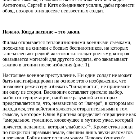
Антигоны, Сергей и Катя объединяют усилия, дабы провести
обряд похорон этих доселе неизвестных солдат.
Начало
.
Когда насилие – это закон
.
Фильм открывается тепловизионными военными съемками,
похожими на снимки с боевых беспилотников, на которых
запечатлен акт редкой жестокости: солдат роет яму, которая
оказывается могилой для другого солдата, его закапывают
заживо в агонии после избиения (рис. 1).
Настоящее военное преступление. Ни один солдат не может
быть идентифицирован на основе этого изображения, что
позволяет режиссеру избежать “бинарности”, не принимать
ни одну из сторон. Васянович оставляет зрителю выбор,
выбор интерпретации, наиболее разумной из которых
представляется та, что, независимо от “лагеря”, в котором мы
находимся, эти действия являются отвратительными в том
смысле, в котором Юлия Кристева определяет отвращение как
“аморальное, туманное, клокочущее и мутное: ужас, который
1
прячется, ненависть, которая улыбается”
. Кроме стука лопат
по покрытой шрамами земле, слышны лишь звуки автоматов
и взрывов. Бойня идет полным ходом. Человек (унижен):