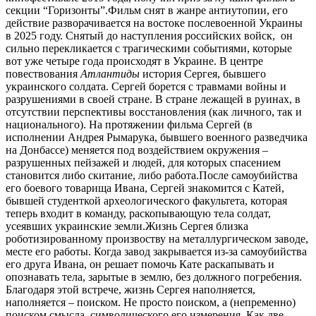
секции “Горизонты”.Фильм снят в жанре антиутопии, его
действие разворачивается на востоке послевоенной Украины
в 2025 году. Снятый до наступления российских войск, он
сильно перекликается с трагическими событиями, которые
вот уже четыре года происходят в Украине. В центре
повествования
Атлантиды
история Сергея, бывшего
украинского солдата. Сергей борется с травмами войны и
разрушениями в своей стране. В стране лежащей в руинах, в
отсутствии перспективы восстановления (как личного, так и
национального). На протяжении фильма Сергей (в
исполнении Андрея Рымарука, бывшего военного разведчика
на Донбассе) меняется под воздействием окружения –
разрушенных пейзажей и людей, для которых спасением
становится либо скитание, либо работа.После самоубийства
его боевого товарища Ивана, Сергей знакомится с Катей,
бывшей студенткой археологического факультета, которая
теперь входит в команду, раскопывающую тела солдат,
усеявших украинские земли.Жизнь Сергея близка
роботизированному произвоству на металлургическом заводе,
месте его работы. Когда завод закрывается из-за самоубийства
его друга Ивана, он решает помочь Кате раскапывать и
опознавать тела, зарытые в землю, без должного погребения.
Благодаря этой встрече, жизнь Сергея наполняется,
наполняется – поиском. Не просто поиском, а (непременно)
поиском смысла, символического его измерения. Как две