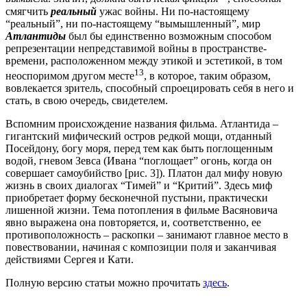
смягчить
реальный
ужас войны. Ни по-настоящему
“реальный”, ни по-настоящему “вымышленный”, мир
Атлантиды
был бы единственно возможным способом
репрезентации непредставимой войны в пространстве-
времени, расположенном между этикой и эстетикой, в том
13
неоспоримом другом месте
, в которое, таким образом,
вовлекается зритель, способный спроецировать себя в него и
стать, в свою очередь, свидетелем.
Вспомним происхождение названия фильма. Атлантида –
гигантский мифический остров редкой мощи, отданный
Посейдону, богу моря, перед тем как быть поглощенным
водой, гневом Зевса (Ивана “поглощает” огонь, когда он
совершает самоубийство [рис. 3]). Платон дал мифу новую
жизнь в своих диалогах “Тимей” и “Критий”. Здесь миф
приобретает форму бесконечной пустыни, практически
лишенной жизни. Тема потопления в фильме Васяновича
явно выражена она повторяется, и, соответственно, ее
противоположность – раскопки – занимают главное место в
повествовании, начиная с композиции поля и заканчивая
действиями Сергея и Кати.
Полную версию статьи можно прочитать
здесь
.