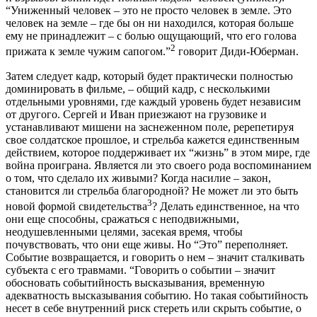
“Униженный человек – это не просто человек в земле. Это
человек на земле – где бы он ни находился, которая больше
ему не принадлежит – с болью ощущающий, что его голова
2
прижата к земле чужим сапогом.”
говорит Диди-Юберман.
Затем следует кадр, который будет практически полностью
доминировать в фильме, – общий кадр, с несколькими
отдельными уровнями, где каждый уровень будет независим
от другого. Сергей и Иван приезжают на грузовике и
устанавливают мишени на заснеженном поле, ререпетируя
свое солдатское прошлое, и стрельба кажется единственным
действием, которое поддерживает их “жизнь” в этом мире, где
война проиграна. Является ли это своего рода воспоминанием
о том, что сделало их живыми? Когда насилие – закон,
становится ли стрельба благородной? Не может ли это быть
3
новой формой свидетельства
? Делать единственное, на что
они еще способны, сражаться с неподвижными,
неодушевленными целями, засекая время, чтобы
почувствовать, что они еще живы. Но “Это” переполняет.
Событие возвращается, и говорить о нем – значит сталкивать
субъекта с его травмами. “Говорить о событии – значит
обосновать событийность высказывания, временную
адекватность высказывания событию. Но такая событийность
несет в себе внутренний риск стереть или скрыть событие, о