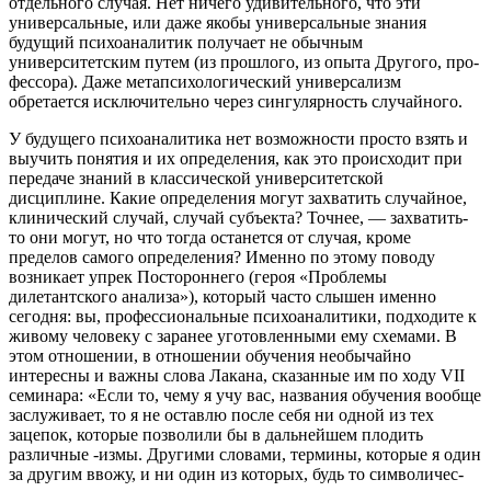
отдельного случая. Нет ничего удивительного, что эти
универсальные, или даже якобы универсальные знания
будущий психоаналитик получает не обыч­ным
университетским путем (из прошлого, из опыта Другого, про­
фессора). Даже метапсихологический универсализм
обретается исключительно через сингулярность случайного.
У будущего психоаналитика нет возможности просто взять и
выучить понятия и их определения, как это происходит при
пере­даче знаний в классической университетской
дисциплине. Какие определения могут захватить случайное,
клинический случай, случай субъекта? Точнее, — захватить-
то они могут, но что тогда останется от случая, кроме
пределов самого определения? Именно по этому поводу
возникает упрек Постороннего (героя «Проблемы
дилетантского анализа»), который часто слышен именно
сегодня: вы, профессиональные психоаналитики, подходите к
живому чело­веку с заранее уготовленными ему схемами. В
этом отношении, в отношении обучения необычайно
интересны и важны слова Лака­на, сказанные им по ходу VII
семинара: «Если то, чему я учу вас, названия обучения вообще
заслуживает, то я не оставлю после себя ни одной из тех
зацепок, которые позволили бы в дальнейшем плодить
различные -измы. Другими словами, термины, которые я один
за другим ввожу, и ни один из которых, будь то символичес­