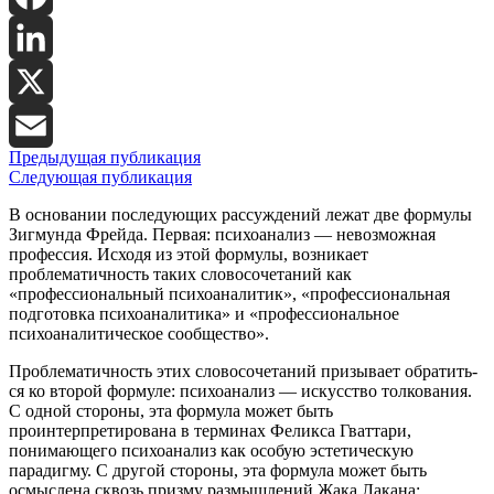
Facebook
LinkedIn
X
Предыдущая публикация
Email
Следующая публикация
В основании последующих рассуждений лежат две формулы
Зигмунда Фрейда. Первая: психоанализ — невозможная
профес­сия. Исходя из этой формулы, возникает
проблематичность таких словосочетаний как
«профессиональный психоаналитик», «про­фессиональная
подготовка психоаналитика» и «профессиональное
психоаналитическое сообщество».
Проблематичность этих словосочетаний призывает обратить­
ся ко второй формуле: психоанализ — искусство толкования.
С одной стороны, эта формула может быть
проинтерпретирова­на в терминах Феликса Гваттари,
понимающего психоанализ как особую эстетическую
парадигму. С другой стороны, эта формула может быть
осмыслена сквозь призму размышлений Жака Лакана: