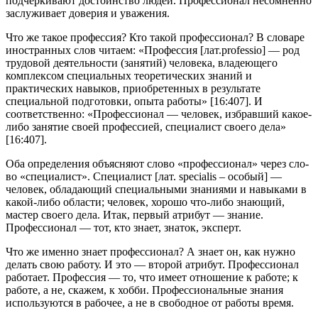
подчеркивают достоинство лю­дей. Профессионал несомненно
заслуживает доверия и уважения.
Что же такое профессия? Кто такой профессионал? В словаре
иностранных слов читаем: «Профессия [лат.professio] — род
тру­довой деятельности (занятий) человека, владеющего
комплексом специальных теоретических знаний и
практических навыков, при­обретенных в результате
специальной подготовки, опыта работы» [16:407]. И
соответственно: «Профессионал — человек, избравший какое-
либо занятие своей профессией, специалист своего дела»
[16:407].
Оба определения объясняют слово «профессионал» через сло­
во «специалист». Специалист [лат. specialis – особый] —
человек, обладающий специальными знаниями и навыками в
какой-либо области; человек, хорошо что-либо знающий,
мастер своего дела. Итак, первый атрибут — знание.
Профессионал — тот, кто зна­ет, знаток, эксперт.
Что же именно знает профессионал? А знает он, как нужно
делать свою работу. И это — второй атрибут. Профессионал
ра­ботает. Профессия — то, что имеет отношение к работе; к
работе, а не, скажем, к хобби. Профессиональные знания
используются в рабочее, а не в свободное от работы время.