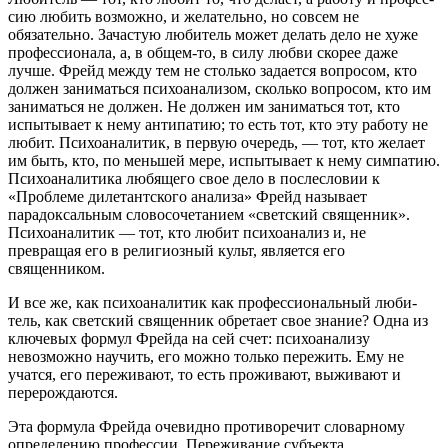
сию любить возможно, и желательно, но совсем не
обязательно. Зачастую любитель может делать дело не хуже
профессионала, а, в общем-то, в силу любви скорее даже
лучше. Фрейд между тем не столько задается вопросом, кто
должен заниматься пси­хоанализом, сколько вопросом, кто им
заниматься не должен. Не должен им заниматься тот, кто
испытывает к нему антипатию; то есть тот, кто эту работу не
любит. Психоаналитик, в первую очередь, — тот, кто желает
им быть, кто, по меньшей мере, ис­пытывает к нему симпатию.
Психоаналитика любящего свое дело в послесловии к
«Проблеме дилетантского анализа» Фрейд на­зывает
парадоксальным словосочетанием «светский священник».
Психоаналитик — тот, кто любит психоанализ и, не
превращая его в религиозный культ, является его
священником.
И все же, как психоаналитик как профессиональный люби­
тель, как светский священник обретает свое знание? Одна из
клю­чевых формул Фрейда на сей счет: психоанализу
невозможно научить, его можно только пережить. Ему не
учатся, его переживают, то есть проживают, выживают и
перерождаются.
Эта формула Фрейда очевидно противоречит словарному
определению профессии. Переживание субъекта