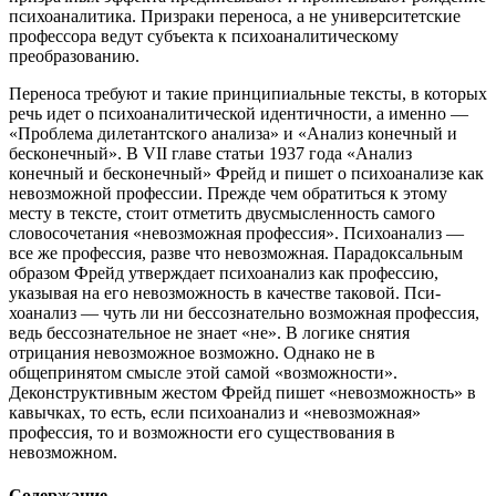
психоаналитика. Призраки переноса, а не университетские
профессора ведут субъекта к пси­хоаналитическому
преобразованию.
Переноса требуют и такие принципиальные тексты, в которых
речь идет о психоаналитической идентичности, а именно —
«Проб­лема дилетантского анализа» и «Анализ конечный и
бесконечный». В VII главе статьи 1937 года «Анализ
конечный и бесконечный» Фрейд и пишет о психоанализе как
невозможной профессии. Пре­жде чем обратиться к этому
месту в тексте, стоит отметить двус­мысленность самого
словосочетания «невозможная профессия». Психоанализ —
все же профессия, разве что невозможная. Па­радоксальным
образом Фрейд утверждает психоанализ как про­фессию,
указывая на его невозможность в качестве таковой. Пси­
хоанализ — чуть ли ни бессознательно возможная профессия,
ведь бессознательное не знает «не». В логике снятия
отрицания невозможное возможно. Однако не в
общепринятом смысле этой самой «возможности».
Деконструктивным жестом Фрейд пишет «невозможность» в
кавычках, то есть, если психоанализ и «не­возможная»
профессия, то и возможности его существования в
невозможном.
Содержание