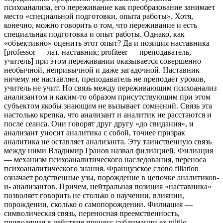
психоанализа, его переживание как преобразование занимает
место «специаль­ной подготовки, опыта работы». Хотя,
конечно, можно говорить о том, что переживание и есть
специальная подготовка и опыт рабо­ты. Однако, как
«объективно» оценить этот опыт? Да и позиция наставника
[professor — лат. наставник; profiteer — преподава­тель,
учитель] при этом переживании оказывается совершенно
необычной, непривычной и даже загадочной. Наставник
ничему не наставляет, преподаватель не преподает уроков,
учитель не учит. Но связь между переживающим психоанализ
анализантом и каким-то образом присутствующим при этом
субъектом якобы знающим не вызывает сомнений. Связь эта
настолько крепка, что анализант и аналитик не расстаются и
после сеанса. Они гово­рят друг другу «до свидания», и
анализант уносит аналитика с собой, точнее призрак
аналитика не оставляет анализанта. Эту таинственную связь
между ними Владимир Гранов назвал филиа­цией. Филиация
— механизм психоаналитического наследования, переноса
психоаналитического знания. Французское слово filiation
означает родственные узы, порождение в цепочке аналитиков-
и- анализантов. Причем, нейтральная позиция «наставника»
позволя­ет говорить не столько о научении, влиянии,
порождении, сколько о самопорождении. Филиация —
символическая связь, переносная преемственность,
приводящая в действие процесс сублимации ех niltilo.