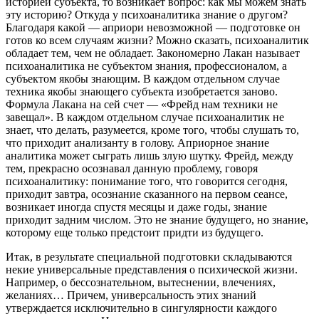
историей субъекта, то возникает вопрос: как мы можем знать
эту историю? Откуда у психоаналитика знание о другом?
Благодаря какой — априори невозможной — подготовке он
готов ко всем случаям жизни? Можно сказать, психоаналитик
обладает тем, чем не обладает. Закономерно Лакан называет
психоаналити­ка не субъектом знания, профессионалом, а
субъектом якобы знающим. В каждом отдельном случае
техника якобы знающего субъекта изобретается заново.
Формула Лакана на сей счет — «Фрейд нам техники не
завещал». В каждом отдельном случае психоаналитик не
знает, что делать, разумеется, кроме того, чтобы слушать то,
что приходит анализанту в голову. Априорное знание
аналитика может сыграть лишь злую шутку. Фрейд, между
тем, прекрасно осознавал данную проблему, говоря
психоаналитику: понимание того, что говорится сегодня,
приходит завтра, осозна­ние сказанного на первом сеансе,
возникает иногда спустя месяцы и даже годы, знание
приходит задним числом. Это не знание будущего, но знание,
которому еще только предстоит придти из будущего.
Итак, в результате специальной подготовки складываются
некие универсальные представления о психической жизни.
На­пример, о бессознательном, вытеснении, влечениях,
желаниях… Причем, универсальность этих знаний
утверждается исклю­чительно в сингулярности каждого