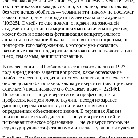
кое, означающее или желание, судя по вашему замешательству,
так и не показался вам до сих пор, к счастью, чем-то таким,
без чего нельзя обойтись — термины эти никому не послужат,
с моей подачи, чем-то вроде интеллектуального амулета»
[10:325]. С чьей- то еще подачи, с подачи невозможной
академизации, сциентизации психоаналитического учения,
может быть и возможна фетишизация концептуального
аппарата, но желание Лакана — оставить его от­крытым, не
повторить того заблуждения, в котором уже оказались
различные школы, подвергшие психоанализ психологизации
и его, тем самым, аннигилировавшие.
В послесловии к «Проблеме дилетантского анализа» 1927
года Фрейд вновь задается вопросом, какое образование
наиболее все­го подходит для психоаналитика, и отвечает: «…
оно не должно быть таким, каким университет (медицинский
факультет) предпи­сывает его будущему врачу» [22:146].
Психоанализ — не универ­ситетская профессия, не та
профессия, которой можно научить, исходя из заранее
данного, передаваемого в устойчивых понятиях и
определениях объективного знания. В терминах Лакана,
психо­аналитический дискурс — не университетский, и
психоаналитичес­кое образование — не университетское, не
структурирующееся фетишизмом интеллектуальных амулетов.