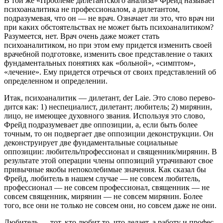
В той же «Проблеме дилетантского анализа» Фрейд называет
психоаналитика не профессионалом, а дилетантом,
подразумевая, что он — не врач. Означает ли это, что врач ни
при каких об­стоятельствах не может быть психоаналитиком?
Разумеется, нет. Врач очень даже может стать
психоаналитиком, но при этом ему придется изменить своей
врачебной подготовке, изменить свое представление о таких
фундаментальных понятиях как «больной», «симптом»,
«лечение». Ему придется отречься от своих представ­лений об
определенном и определении.
Итак, психоаналитик — дилетант, der Laie. Это слово перево­
дится как: 1) неспециалист, дилетант; любитель; 2) мирянин,
лицо, не имеющее духовного звания. Используя это слово,
Фрейд под­разумевает две оппозиции, а, если быть более
точным, то он под­вергает две оппозиции деконструкции. Он
деконструирует две фун­даментальные социальные
оппозиции: любитель/профессионал и священник/мирянин. В
результате этой операции члены оппозиций утрачивают свое
привычные якобы непоколебимые значения. Как сказал бы
Фрейд, любитель в нашем случае — не совсем любитель,
профессионал — не совсем профессионал, священник — не
совсем священник, мирянин — не совсем мирянин. Более
того, все они не только не совсем они, но совсем даже не они.
Любитель — тот, кто любит то, что делает, а работу и профес­