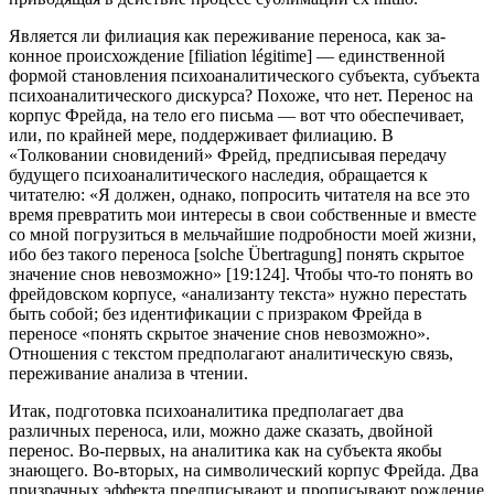
Является ли филиация как переживание переноса, как за­
конное происхождение [filiation légitime] — единственной
формой становления психоаналитического субъекта, субъекта
психоанали­тического дискурса? Похоже, что нет. Перенос на
корпус Фрейда, на тело его письма — вот что обеспечивает,
или, по крайней мере, поддерживает филиацию. В
«Толковании сновидений» Фрейд, предписывая передачу
будущего психоаналитического наследия, обращается к
читателю: «Я должен, однако, попросить читателя на все это
время превратить мои интересы в свои собственные и вместе
со мной погрузиться в мельчайшие подробности моей жизни,
ибо без такого переноса [solche Übertragung] понять скрытое
значение снов невозможно» [19:124]. Чтобы что-то понять во
фрейдовском корпусе, «анализанту текста» нужно перестать
быть собой; без идентификации с призраком Фрейда в
переносе «понять скрытое значение снов невозможно».
Отношения с текстом предполагают аналитическую связь,
переживание анализа в чтении.
Итак, подготовка психоаналитика предполагает два
различных переноса, или, можно даже сказать, двойной
перенос. Во-первых, на аналитика как на субъекта якобы
знающего. Во-вторых, на символический корпус Фрейда. Два
призрачных эффекта пред­писывают и прописывают рождение