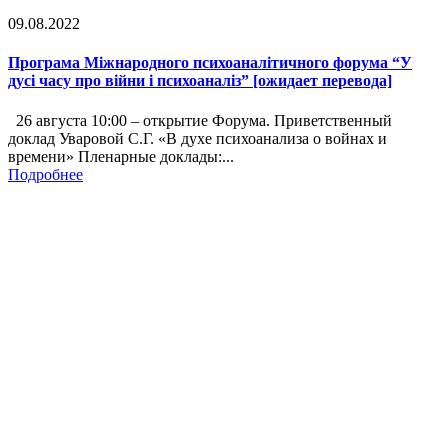
09.08.2022
Програма Міжнародного психоаналітичного форума “У
дусі часу про війни і психоаналіз” [ожидает перевода]
26 августа 10:00 – открытие Форума. Приветственный
доклад Уваровой С.Г. «В духе психоанализа о войнах и
времени» Пленарные доклады:...
Подробнее