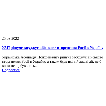
25.03.2022
УАП рішуче засуджує військове вторгнення Росії в Україну
Українська Асоціація Психоаналізу рішуче засуджує військове
вторгнення Росії в Україну, а також будь-які військові дії, де б
вони не відбувались....
Подробнее