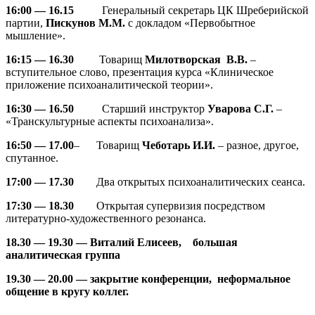
16:00 — 16.15
Генеральный секретарь ЦК Шреберийской
партии,
Пискунов М.М.
с докладом «Первобытное
мышление».
16:15 — 16.30
Товарищ
Милотворская В.В.
–
вступительное слово, презентация курса «Клиническое
приложение психоаналитической теории».
16:30 — 16.50
Старший инструктор
Уварова С.Г.
–
«Транскультурные аспекты психоанализа».
16:50 — 17.00
– Товарищ
Чеботарь И.И.
– разное, другое,
спутанное.
17:00 — 17.30
Два открытых психоаналитических сеанса.
17:30 — 18.30
Открытая супервизия посредством
литературно-художественного резонанса.
18.30 — 19.30
— Виталий Елисеев,
большая
аналитическая группа
19.30 — 20.00
—
закрытие конференции, неформальное
общение в кругу коллег.