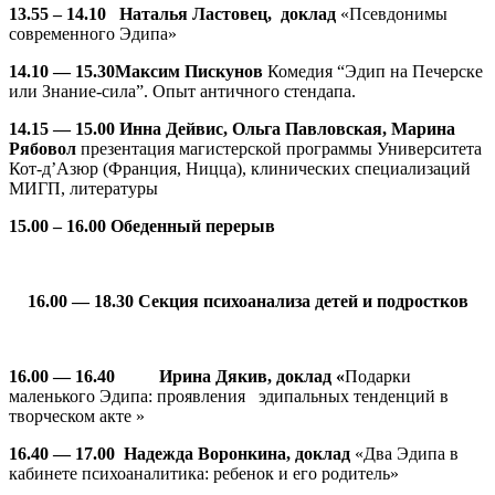
13.
55 –
1
4.10
Наталья Ластовец, доклад
«Псевдонимы
современного Эдипа»
14.10 — 15.30
Максим Пискунов
Комедия “Эдип на Печерске
или Знание-сила”. Опыт античного стендапа.
14.15 — 15.00
Инна Дейвис, Ольга Павловская, Марина
Рябовол
презентация магистерской программы Университета
Кот-д’Азюр (Франция, Ницца), клинических специализаций
МИГП, литературы
15.00 – 16.00
Обеденный перерыв
16.00 — 18.30
Секция психоанализа детей и подростков
16.00 — 16.40
Ирина Дякив, доклад «
Подарки
маленького Эдипа: проявления эдипальных тенденций в
творческом акте »
16.40 — 17.00
Надежда Воронкина, доклад
«Два Эдипа в
кабинете психоаналитика: ребенок и его родитель»