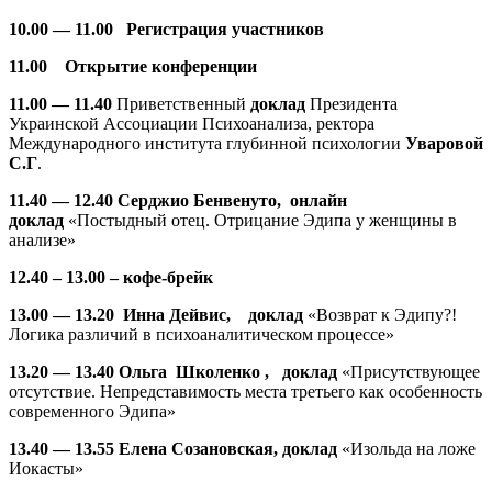
10.00 — 1
1.00
Регистрация участников
11.00
Открытие конференции
11.00 — 11.40
Приветственный
доклад
Президента
Украинской Ассоциации Психоанализа, ректора
Международного института глубинной психологии
Уваровой
С.Г
.
11.40 — 12.40
Серджио Бенвенуто, онлайн
доклад
«Постыдный отец. Отрицание Эдипа у женщины в
анализе»
12.40 – 13.00
– кофе-брейк
13.00 — 13.20
Инна Дейвис, доклад
«Возврат к Эдипу?!
Логика различий в психоаналитическом процессе»
13.20 — 13.40
Ольга Школенко , доклад
«Присутствующее
отсутствие. Непредставимость места третьего как особенность
современного Эдипа»
13.
40 —
13.
55
Елена Созановская, доклад
«Изольда на ложе
Иокасты»