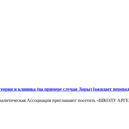
и клиника (на примере случая Доры) [ожидает перевод
хоаналитическая Ассоциация приглашают посетить «ШКОЛУ 