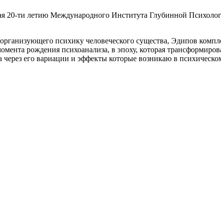
енная 20-ти летию Международного Института Глубинной Пс
организующего психику человеческого существа, Эдипов комплек
 момента рождения психоанализа, в эпоху, которая трансформиро
 через его вариации и эффекты которые возникаю в психическом