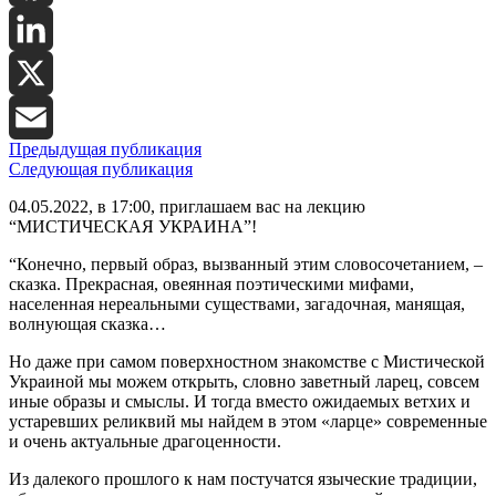
Facebook
LinkedIn
X
Предыдущая публикация
Email
Следующая публикация
04.05.2022, в 17:00, п
риглашаем вас на лекцию
“
МИСТИЧЕСКАЯ УКРАИНА”!
“Конечно, первый образ, вызванный этим словосочетанием, –
сказка. Прекрасная, овеянная поэтическими мифами,
населенная нереальными существами, загадочная, манящая,
волнующая сказка…
Но даже при самом поверхностном знакомстве с Мистической
Украиной мы можем открыть, словно заветный ларец, совсем
иные образы и смыслы. И тогда вместо ожидаемых ветхих и
устаревших реликвий мы найдем в этом «ларце» современные
и очень актуальные драгоценности.
Из далекого прошлого к нам постучатся языческие традиции,