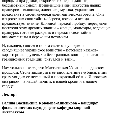
обряды и праздники, откроется их первозданный,
бессмертный смысл. Древнейшие виды искусства наших
пращуров – вышивка, живопись, музыка, украшения –
предстанут в своем немеркнущем магическом ореоле. Они
откроют нам свои тайны-обереги, которым всегда
предшествует знание. Длинной чередой пройдут перед нами
носители этих древних знаний – жрецы, мольфары, ведающие
пращуры, готовые раскрыть и передать свои тайны
внимательным и бережным потомкам.
И, наконец, совсем в новом свете мы увидим наше
сегодняшнее украинское воинство – потомков казаков-
характерников, умелых и бесстрашных воинов, наследников
грандиозных традиций, ритуалов и тайн…
Нам только кажется, что Мистическая Украина – в далеком
прошлом. Стоит заглянуть в ее тысячелетние глубины, и мы
сразу увидим ее нетленный и прекрасный облик. И поверим:
она рядом – в нашей памяти, в нашей крови и в нашем
сердце”.
Лектор:
Галина Васильевна Крюкова-Анненкова – кандидат
филологических наук, доцент кафедры мировой
литературы