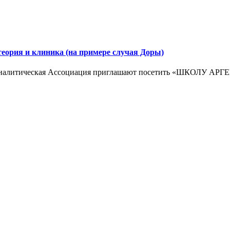
я и клиника (на примере случая Доры)
хоаналитическая Ассоциация приглашают посетить «ШКОЛУ 