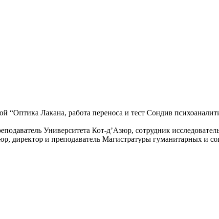
мой
“Оптика Лакана, работа переноса и тест Сонди
в психоаналит
подаватель Университета Кот-д’Азюр, сотрудник исследователь
юр, директор и преподаватель Магистратуры гуманитарных и со