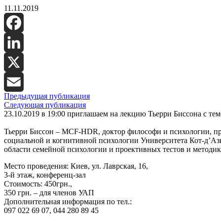
11.11.2019
Facebook
LinkedIn
X
Предыдущая публикация
Email
Следующая публикация
23.10.2019 в 19:00 приглашаем на лекцию Тьерри Биссона с те
Тьерри Биссон
– MCF-HDR, доктор философи и психологии, пре
социальной и когнитивной психологии Университета Кот-д’Аз
области семейной психологии и проективных тестов и методик
Место проведения: Киев, ул. Лаврская, 16,
3-й этаж, конференц-зал
Стоимость: 450грн.,
350 грн. – для членов УАП
Дополнительная информация по тел.:
097 022 69 07, 044 280 89 45