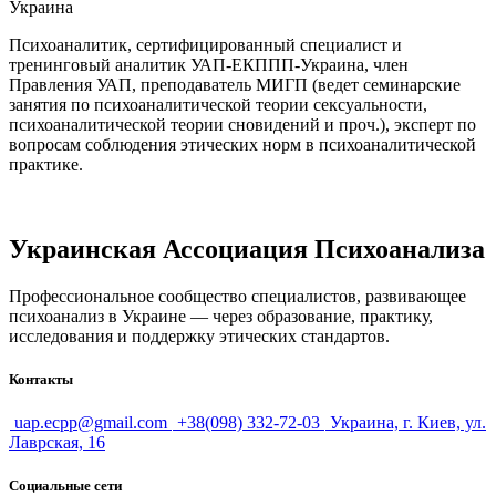
Украина
Психоаналитик, сертифицированный специалист и
тренинговый аналитик УАП-ЕКППП-Украина, член
Правления УАП, преподаватель МИГП (ведет семинарские
занятия по психоаналитической теории сексуальности,
психоаналитической теории сновидений и проч.), эксперт по
вопросам соблюдения этических норм в психоаналитической
практике.
Украинская Ассоциация Психоанализа
Профессиональное сообщество специалистов, развивающее
психоанализ в Украине — через образование, практику,
исследования и поддержку этических стандартов.
Контакты
uap.ecpp@gmail.com
+38(098) 332-72-03
Украина, г. Киев, ул.
Лаврская, 16
Социальные сети