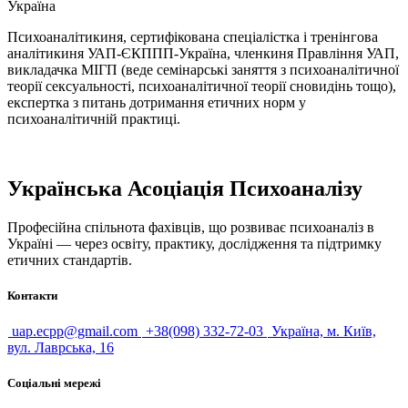
Україна
Психоаналітикиня, сертифікована спеціалістка і тренінгова
аналітикиня УАП-ЄКППП-Україна, членкиня Правління УАП,
викладачка МІГП (веде семінарські заняття з психоаналітичної
теорії сексуальності, психоаналітичної теорії сновидінь тощо),
експертка з питань дотримання етичних норм у
психоаналітичній практиці.
Українська Асоціація Психоаналізу
Професійна спільнота фахівців, що розвиває психоаналіз в
Україні — через освіту, практику, дослідження та підтримку
етичних стандартів.
Контакти
uap.ecpp@gmail.com
+38(098) 332-72-03
Україна, м. Київ,
вул. Лаврська, 16
Соціальні мережі