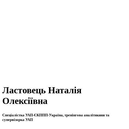
Ластовець Наталія
Олексіївна
Спеціалістка УАП-ЄКППП-Україна, тренінгова аналітикиня та
супервізорка УАП