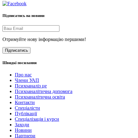
Підписатись на новини
Отримуйте нову інформацію першими!
Підписатись
Швидкі посилання
Про нас
Члени УАП
Психоаналіз це
Психоаналітична допомога
Психоаналітична освіта
Контакти
Спеціалісти
Публікації
Cпеціалізація і курси
Заходи
Новини
Партнери