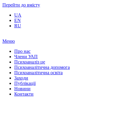
Перейти до вмісту
UA
EN
RU
Меню
Про нас
Члени УАП
Психоаналіз це
Психоаналітична допомога
Психоаналітична освіта
Заходи
Публікації
Новини
Контакти