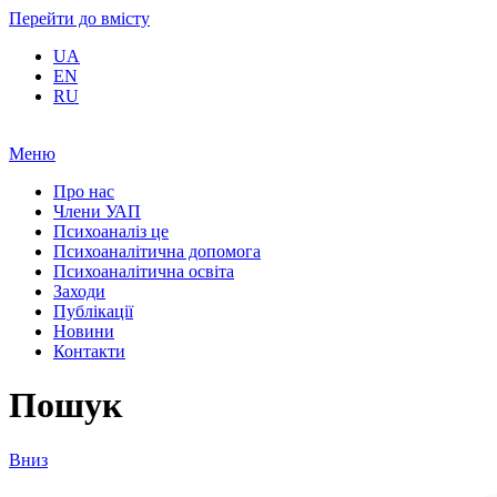
Перейти до вмісту
UA
EN
RU
Меню
Про нас
Члени УАП
Психоаналіз це
Психоаналітична допомога
Психоаналітична освіта
Заходи
Публікації
Новини
Контакти
Пошук
Вниз