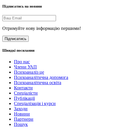
Підписатись на новини
Отримуйте нову інформацію першими!
Підписатись
Швидкі посилання
Про нас
Члени УАП
Психоаналіз це
Психоаналітична допомога
Психоаналітична освіта
Контакти
Спеціалісти
Публікації
Cпеціалізація і курси
Заходи
Новини
Партнери
Пошук