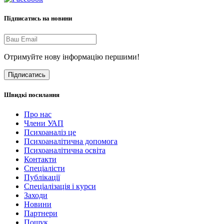
Підписатись на новини
Отримуйте нову інформацію першими!
Підписатись
Швидкі посилання
Про нас
Члени УАП
Психоаналіз це
Психоаналітична допомога
Психоаналітична освіта
Контакти
Спеціалісти
Публікації
Cпеціалізація і курси
Заходи
Новини
Партнери
Пошук