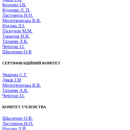
Козлова І.В.
Куценко Л. П.
Ластовець Н.О.
Милотворська В.В.
Носова Л.І.
Піскунов М.М.
Тарасюк Н.В.
Татарян Л.К.
Чеботар І.І.
Школенко О.В
СЕРТИФІКАЦІЙНИЙ КОМІТЕТ
Уварова С.Г.
Дяків І.М
Милотворська В.В.
Татарян А.К.
Чеботар І.І.
КОМІТЕТ З ЧЛЕНСТВА
Школенко О.В.
Ластовець Н.О.
Носова Л.Й.