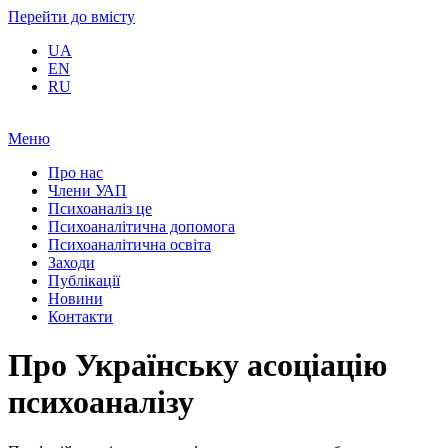
Перейти до вмісту
UA
EN
RU
Меню
Про нас
Члени УАП
Психоаналіз це
Психоаналітична допомога
Психоаналітична освіта
Заходи
Публікації
Новини
Контакти
Про Українську асоціацію
психоаналізу