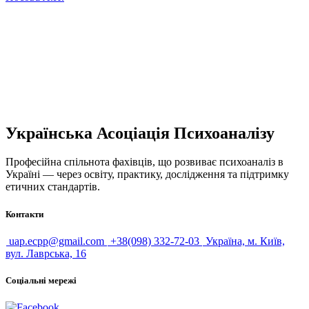
Психоаналіз сьогодні
Сьогодні психоаналіз — це не лише терапевтична практика, а
й міждисциплінарна наука, яка поєднує психологію,
медицину, філософію та культурологію.
Українська Асоціація Психоаналізу
Професійна спільнота фахівців, що розвиває психоаналіз в
Україні — через освіту, практику, дослідження та підтримку
етичних стандартів.
Контакти
uap.ecpp@gmail.com
+38(098) 332-72-03
Україна, м. Київ,
вул. Лаврська, 16
Соціальні мережі