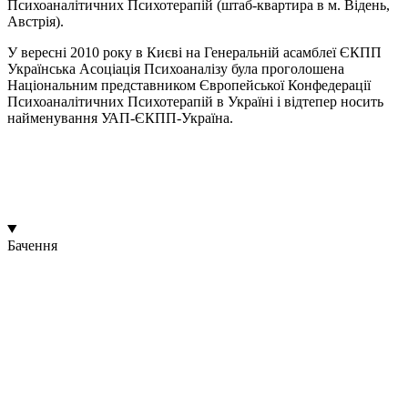
Психоаналітичних Психотерапій (штаб-квартира в м. Відень,
Австрія).
У вересні 2010 року в Києві на Генеральній асамблеї ЄКПП
Українська Асоціація Психоаналізу була проголошена
Національним представником Європейської Конфедерації
Психоаналітичних Психотерапій в Україні і відтепер носить
найменування УАП-ЄКПП-Україна.
Українська асоціація психоаналізу (УАП) — незалежна
професійна організація, яка понад 25 років працює над
розвитком психоаналітичної освіти, практики та досліджень в
Україні.
Бачення