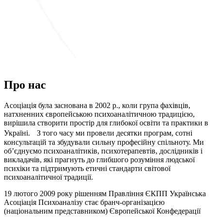
Про нас
Асоціація була заснована в 2002 р., коли група фахівців,
натхненних європейською психоаналітичною традицією,
вирішила створити простір для глибокої освіти та практики в
Україні. З того часу ми провели десятки програм, сотні
консультацій та збудували сильну професійну спільноту. Ми
об’єднуємо психоаналітиків, психотерапевтів, дослідників і
викладачів, які прагнуть до глибшого розуміння людської
психіки та підтримують етичні стандарти світової
психоаналітичної традиції.
19 лютого 2009 року рішенням Правління ЄКПП Українська
Асоціація Психоаналізу стає бранч-організацією
(національним представником) Європейської Конфедерації