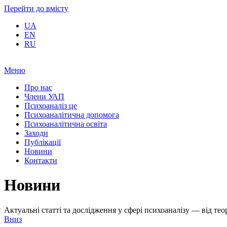
Перейти до вмісту
UA
EN
RU
Меню
Про нас
Члени УАП
Психоаналіз це
Психоаналітична допомога
Психоаналітична освіта
Заходи
Публікації
Новини
Контакти
Новини
Актуальні статті та дослідження у сфері психоаналізу — від т
Вниз