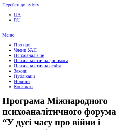
Перейти до вмісту
UA
RU
Меню
Про нас
Члени УАП
Психоаналіз це
Психоаналітична допомога
Психоаналітична освіта
Заходи
Публікації
Новини
Контакти
Програма Міжнародного
психоаналітичного форума
“У дусі часу про війни і