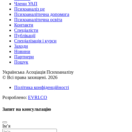
Члени УАП
Психоаналіз це
Психоаналітична допомога
Психоаналітична освіта
Контакти
Спеціалісти
Публікації
Cпеціалізація і курси
Заходи
Новини
Партнери
Пошук
Українська Асоціація Психоаналізу
© Всі права захищені. 2026
Політика конфіденційності
Розроблено:
EVRI.CO
Запит на консультацію
Імʼя