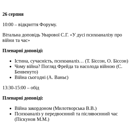
26 серпня
10:00 – відкриття Форуму.
Вітальна доповідь Уварової С.Г. «У дусі психоаналізу про
війни та час»
Пленарні доповіді:
Істина, сучасність, психоаналіз… (Т. Біссон, О. Біссон)
Чому війна? Погляд Фрейда та насолода війною (С.
Бенвенуто)
Війна сьогодні (А. Ваньє)
13:30-15:00 – обід
Пленарні доповіді:
Війна закордоном (Милотворська В.В.)
Психоаналіз у передвоєнний та післявоєнний час
(Піскунов М.М.)