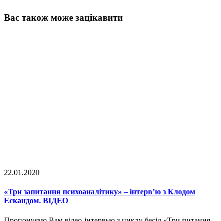
Вас також може зацікавити
22.01.2020
«Три запитання психоаналітику» – інтерв’ю з Клодом
Ескандом. ВІДЕО
Пропонуємо Вам відео-інтервью з циклу бесід «Три питання