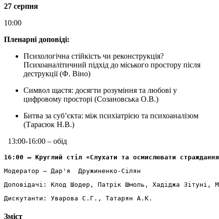
27 серпня
10:00
Пленарні доповіді:
Психологічна стійкість чи реконструкція?
Психоаналітичний підхід до міського простору після
деструкції (Ф. Віно)
Символ щастя: досягти розуміння та любові у
цифровому просторі (Созановська О.В.)
Битва за суб’єкта: між психіатрією та психоаналізом
(Тарасюк Н.В.)
13:00-16:00 – обід
16:00 – Круглий стіл «Слухати та осмислювати страждання
Модератор – Дар'я  Дружиненко-Сілян
Доповідачі: Клод Шодер, Патрік Шмоль, Хадіджа Зітуні, М
Дискутанти: Уварова С.Г., Татарян А.К.
Зміст