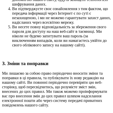
шифрування даних.
Ви підтверджуєте своє ознайомлення з тим фактом, що
передача інформації через Інтернет є по суті є
незахищеною, і ми не можемо гарантувати захист даних,
надісланих через всесвітню мережу.
Ви несете повну відповідальність за збереження свого
пароля для доступу на наш веб-сайт в таємниці. Ми
ніколи не будемо запитувати ваш пароль (за
виключенням випадків, коли ви намагаєтесь увійти до
свого облікового запису на нашому сайті).
З. Зміни та поправки
Ми лишаємо за собою право періодично вносити зміни та
поправки в ці правила, та публікувати їх нову редакцію на
нашому сайті. Ви повинні періодично перевіряти цю веб-
сторінку, щоб пересвідчитись, що розумієте зміст змін,
внесених до цих правил. Ми також можемо проінформувати
вас про внесення змін до цих правил шляхом надсилання
електронної пошти або через систему передачі приватних
повідомлень нашого сайту.