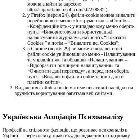
можна знайти за адресою
http://support.microsoft.com/kb/278835 );
у Firefox (версія 24), файли-cookie можна видалити
перейшовши в меню «Інструменти» – «Опції» –
«Конфіденційність»: у випадаючому меню оберіть
пункт «Використовувати користувацькі
налаштування журналу», натисніть “Показати
Cookies,” а потім – “Видалити всі Cookies”;
в Chrome (версія 29) ви можете видалити всі
файли-cookie увійшовши до меню «Налаштування
та управління», та обравши «Налаштування» –
«Відобразити розширені налаштування» та
«Очистити дані перегляду», а перед тим оберіть
пункт «Видалити файли-cookie та інші дані й
плагіни сайтів».
Видалення файлів-cookiе матиме негативні наслідки на
зручність користування багатьма веб-сайтами.
Українська Асоціація Психоаналізу
Професійна спільнота фахівців, що розвиває психоаналіз в
Україні — через освіту, практику, дослідження та підтримку