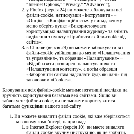
“Internet Options,” “Privacy,” “Advanced”);
у Firefox (версія 24) ви можете заблокувати всі
файли-cookie, натиснувши «Інструменти» –
«Опції» – «Конфіденційність»: у випадаючому
меню оберіть пункт «Використовувати
користувацькі налаштування журналу» та зніміть
виділення з пункту «Прийняти файли-cookie від
сайтів»;
в Chrome (версія 29) ви можете заблокувати всі
файли-cookie увійшовши до меню «Налаштування
та управління», та обравши «Налаштування» –
«Відобразити розширені налаштування» та
«Налаштування контенту», а потім обравши
«Заборонити сайтам надсилати будь-які дані» під
заголовком «Cookies».
Блокування всіх файлів-cookiе матиме негативні наслідки на
зручність користування багатьма веб-сайтами. Якщо ви
заблокуєте файли-cookie, ви не зможете користуватися
багатьма функціями нашого веб-сайту.
Ви можете видалити файли-cookie, які вже зберігаються
на вашому комп’ютері, наприклад:
в Internet Explorer (версія 10), ви маєте видаляти
файли-cookie вручну (інструкцію, як це зробити,