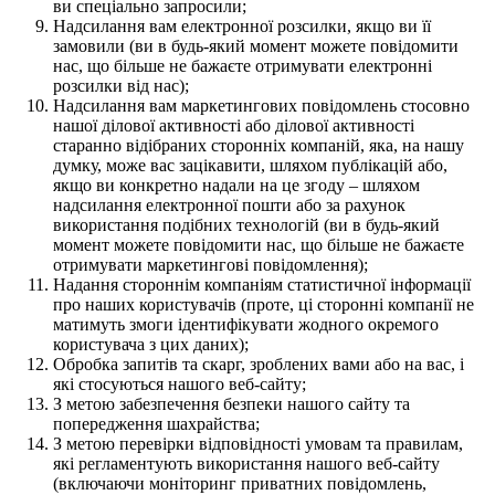
ви спеціально запросили;
Надсилання вам електронної розсилки, якщо ви її
замовили (ви в будь-який момент можете повідомити
нас, що більше не бажаєте отримувати електронні
розсилки від нас);
Надсилання вам маркетингових повідомлень стосовно
нашої ділової активності або ділової активності
старанно відібраних сторонніх компаній, яка, на нашу
думку, може вас зацікавити, шляхом публікацій або,
якщо ви конкретно надали на це згоду – шляхом
надсилання електронної пошти або за рахунок
використання подібних технологій (ви в будь-який
момент можете повідомити нас, що більше не бажаєте
отримувати маркетингові повідомлення);
Надання стороннім компаніям статистичної інформації
про наших користувачів (проте, ці сторонні компанії не
матимуть змоги ідентифікувати жодного окремого
користувача з цих даних);
Обробка запитів та скарг, зроблених вами або на вас, і
які стосуються нашого веб-сайту;
З метою забезпечення безпеки нашого сайту та
попередження шахрайства;
З метою перевірки відповідності умовам та правилам,
які регламентують використання нашого веб-сайту
(включаючи моніторинг приватних повідомлень,