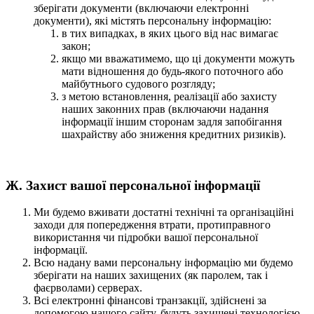
зберігати документи (включаючи електронні
документи), які містять персональну інформацію:
в тих випадках, в яких цього від нас вимагає
закон;
якщо ми вважатимемо, що ці документи можуть
мати відношення до будь-якого поточного або
майбутнього судового розгляду;
з метою встановлення, реалізації або захисту
наших законних прав (включаючи надання
інформації іншим сторонам задля запобігання
шахрайству або зниження кредитних ризиків).
Ж. Захист вашої персональної інформації
Ми будемо вживати достатні технічні та організаційні
заходи для попередження втрати, протиправного
використання чи підробки вашої персональної
інформації.
Всю надану вами персональну інформацію ми будемо
зберігати на наших захищених (як паролем, так і
фаєрволами) серверах.
Всі електронні фінансові транзакції, здійснені за
допомогою нашого сайту, будуть захищені технологією