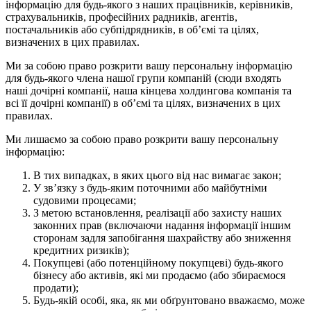
інформацію для будь-якого з наших працівників, керівників,
страхувальників, професійних радників, агентів,
постачальників або субпідрядників, в об’ємі та цілях,
визначених в цих правилах.
Ми за собою право розкрити вашу персональну інформацію
для будь-якого члена нашої групи компаній (сюди входять
наші дочірні компанії, наша кінцева холдингова компанія та
всі її дочірні компанії) в об’ємі та цілях, визначених в цих
правилах.
Ми лишаємо за собою право розкрити вашу персональну
інформацію:
В тих випадках, в яких цього від нас вимагає закон;
У зв’язку з будь-яким поточними або майбутніми
судовими процесами;
З метою встановлення, реалізації або захисту наших
законних прав (включаючи надання інформації іншим
сторонам задля запобігання шахрайству або зниження
кредитних ризиків);
Покупцеві (або потенційному покупцеві) будь-якого
бізнесу або активів, які ми продаємо (або збираємося
продати);
Будь-якій особі, яка, як ми обґрунтовано вважаємо, може