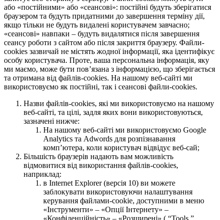
або «постійними» або «сеансові»: постійні будуть зберігатися
браузером та будуть придатними до завершення терміну дії,
якщо тільки не будуть видалені користувачем завчасно;
«сеансові» навпаки – будуть видалятися після завершення
сеансу роботи з сайтом або після закриття браузеру. Файли-
cookies зазвичай не містять жодної інформації, яка ідентифікує
особу користувача. Проте, ваша персональна інформація, яку
ми маємо, може бути пов’язана з інформацією, що зберігається
та отримана від файлів-cookies. На нашому веб-сайті ми
використовуємо як постійні, так і сеансові файли-cookies.
Назви файлів-cookies, які ми використовуємо на нашому
веб-сайті, та цілі, задля яких вони використовуються,
зазначені нижче:
На нашому веб-сайті ми використовуємо Google
Analytics та Adwords для розпізнавання
комп’ютера, коли користувач відвідує веб-сай;
Більшість браузерів надають вам можливість
відмовитися від використання файлів-cookies,
наприклад:
в Internet Explorer (версія 10) ви можете
заблокувати використовуючи налаштування
керування файлами-cookie, доступними в меню
«Інструменти» – «Опції Інтернету» –
«Конфіденційність» – «Розширені» ( “Tools,”