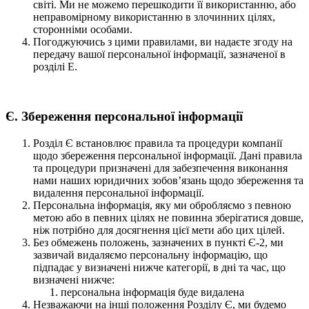
світі. Ми не можемо перешкодити її використанню, або
неправомірному використанню в злочинних цілях,
сторонніми особами.
Погоджуючись з цими правилами, ви надаєте згоду на
передачу вашої персональної інформації, зазначеної в
розділі Е.
Є. Збереження персональної інформації
Розділ Є встановлює правила та процедури компанії
щодо збереження персональної інформації. Дані правила
та процедури призначені для забезпечення виконання
нами наших юридичних зобов’язань щодо збереження та
видалення персональної інформації.
Персональна інформація, яку ми обробляємо з певною
метою або в певних цілях не повинна зберігатися довше,
ніж потрібно для досягнення цієї мети або цих цілей.
Без обмежень положень, зазначених в пункті Є-2, ми
зазвичай видаляємо персональну інформацію, що
підпадає у визначені нижче категорії, в дні та час, що
визначені нижче:
персональна інформація буде видалена
Незважаючи на інші положення Розділу Є, ми будемо