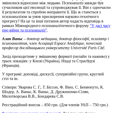
змінилися відносини між людьми. Психоаналіз завжди був
сучасником цієї еволюції та супроводжував її. Він є одночасно
її результатом та спробою виправити її. Що ж станеться з
психоаналізом за умов прискорення науково-технічного
прогресу? На це та інші питання автор надасть відповідь в
рамках Міжнародного психоаналітичного форуму
“У дасі часу
про війни та психоаналіз”
.
Алан Ваньє
– доктор медицини, доктор філософії, психіатр і
психоаналітик, член Асоціації Espace Analytique, почесний
професор дослідницького університету Université Paris Cité.
Захід проходитиме у змішаному форматі
(онлайн та наживо)
у
трьох локаціях
: у Києві (Україна), Ніцці та Страсбурзі
(Франція).
У програмі
: доповіді, дискусії, супервізійні групи, круглий
стіл та ін.
Спікери
: Уварова С. Г., Т. Біссон, Ф. Віно, С. Бенвенуто, К.
Шодер, А. Ваньє, К. Ваньє, Д. Дружиненко-Сілян,
Милотворська В.В., Бондарева С.В.
Реєстраційний внесок
– 850 грн. (Для членів УАП – 750 грн.)