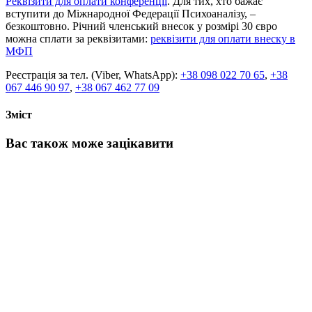
Реквізити для оплати конференції
.
Для тих, хто бажає
вступити до
Міжнародної Федерації Психоаналізу,
–
безкоштовно. Річний членський внесок у розмірі 30 євро
можна сплати за реквізитами:
реквізити для оплати внеску в
МФП
Реєстрація за тел. (Viber, WhatsApp)
:
+38 098 022 70 65
,
+38
067 446 90 97
,
+38 067 462 77 09
Зміст
Вас також може зацікавити