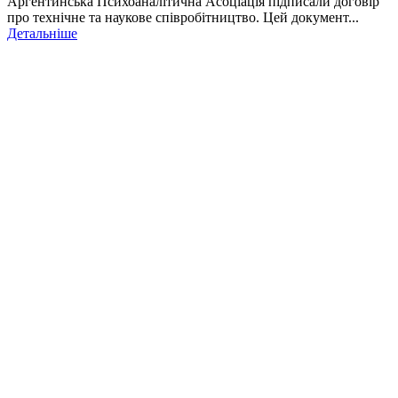
Аргентинська Психоаналітична Асоціація підписали договір
про технічне та наукове співробітництво. Цей документ...
Детальніше