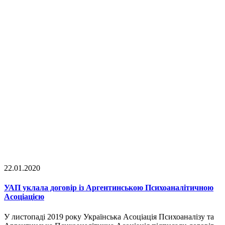
22.01.2020
УАП уклала договір із Аргентинською Психоаналітичною
Асоціацією
У листопаді 2019 року Українська Асоціація Психоаналізу та