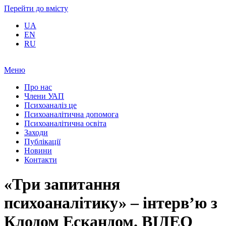
Перейти до вмісту
UA
EN
RU
Меню
Про нас
Члени УАП
Психоаналіз це
Психоаналітична допомога
Психоаналітична освіта
Заходи
Публікації
Новини
Контакти
«Три запитання
психоаналітику» – інтерв’ю з
Клодом Ескандом. ВІДЕО