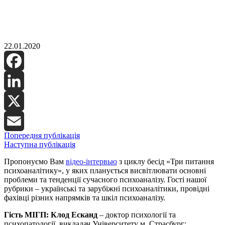
22.01.2020
Facebook
LinkedIn
X
Попередня публікація
Email
Наступна публікація
Пропонуємо Вам
відео-інтервью
з циклу бесід «Три питання
психоаналітику», у яких планується висвітлювати основні
проблеми та тенденції сучасного психоаналізу. Гості нашої
рубрики – українські та зарубіжні психоаналітики, провідні
фахівці різних напрямків та шкіл психоаналізу.
Гість МІГП: Клод Есканд
– доктор психології та
психопатології, викладач Університету м. Страсбург;