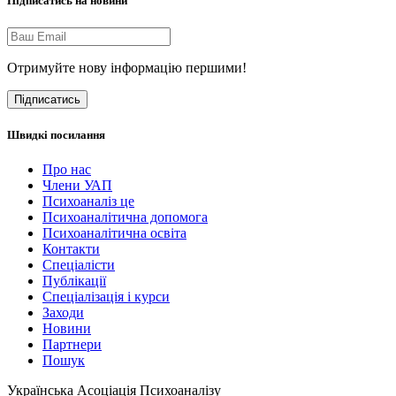
Підписатись на новини
Отримуйте нову інформацію першими!
Підписатись
Швидкі посилання
Про нас
Члени УАП
Психоаналіз це
Психоаналітична допомога
Психоаналітична освіта
Контакти
Спеціалісти
Публікації
Cпеціалізація і курси
Заходи
Новини
Партнери
Пошук
Українська Асоціація Психоаналізу