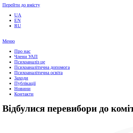
Перейти до вмісту
UA
EN
RU
Меню
Про нас
Члени УАП
Психоаналіз це
Психоаналітична допомога
Психоаналітична освіта
Заходи
Публікації
Новини
Контакти
Відбулися перевибори до комі