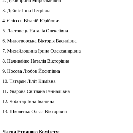
2. Дяків Ірина Мирославівна
3. Дейвіс Інна Петрівна
4. Єлісєєв Віталій Юрійович
5. Ластовець Наталія Олексіївна
6. Милотворська Вікторія Василівна
7. Михайлошина Ірина Олександрівна
8. Наливайко Наталія Вікторівна
9. Носова Любов Йосипівна
10. Татарян Ліліт Кимівна
11. Уварова Світлана Геннадіївна
12. Чоботар Інна Іванівна
13. Школенко Ольга Вікторівна
Члени Етичного Комітету: