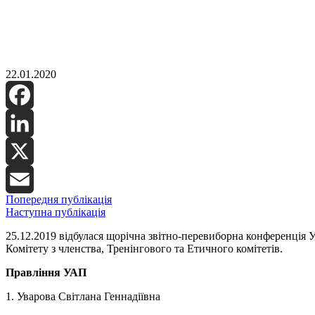
22.01.2020
Facebook
LinkedIn
X
Попередня публікація
Email
Наступна публікація
25.12.2019 відбулася щорічна звітно-перевиборна конференція У
Комітету з членства, Тренінгового та Етичного комітетів.
Правління УАП
1. Уварова Світлана Геннадіївна