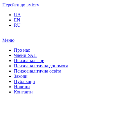
Перейти до вмісту
UA
EN
RU
Меню
Про нас
Члени УАП
Психоаналіз це
Психоаналітична допомога
Психоаналітична освіта
Заходи
Публікації
Новини
Контакти