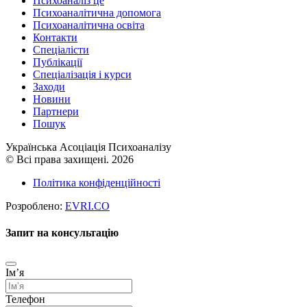
Психоаналіз це
Психоаналітична допомога
Психоаналітична освіта
Контакти
Спеціалісти
Публікації
Cпеціалізація і курси
Заходи
Новини
Партнери
Пошук
Українська Асоціація Психоаналізу
© Всі права захищені. 2026
Політика конфіденційності
Розроблено:
EVRI.CO
Запит на консультацію
Імʼя
Телефон