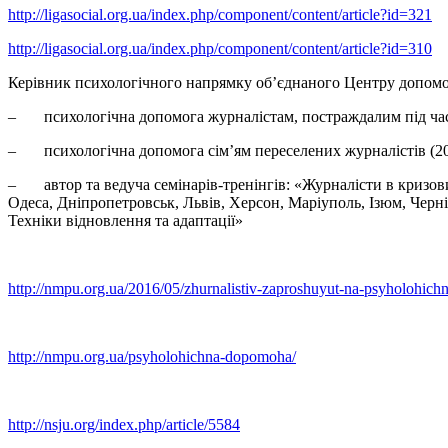
http://ligasocial.org.ua/index.php/component/content/article?id=321
http://ligasocial.org.ua/index.php/component/content/article?id=310
Керівник психологічного напрямку об’єднаного Центру допо
– психологічна допомога журналістам, постраждалим під час 
– психологічна допомога сім’ям переселених журналістів (201
– автор та ведуча семінарів-тренінгів: «Журналісти в кризови
Одеса, Дніпропетровськ, Львів, Херсон, Маріуполь, Ізюм, Черн
Техніки відновлення та адаптації»
http://nmpu.org.ua/2016/05/zhurnalistiv-zaproshuyut-na-psyholohichn
http://nmpu.org.ua/psyholohichna-dopomoha/
http://nsju.org/index.php/article/5584