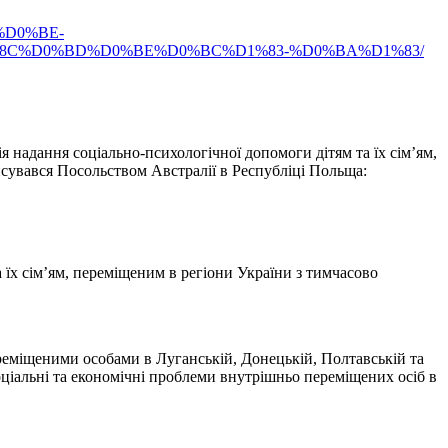
%D0%BE-
%8C%D0%BD%D0%BE%D0%BC%D1%83-%D0%BA%D1%83/
 надання соціально-психологічної допомоги дітям та їх сім’ям,
нсувався Посольством Австралії в Республіці Польща:
їх сім’ям, переміщеним в регіони України з тимчасово
еміщеними особами в Луганській, Донецькій, Полтавській та
ціальні та економічні проблеми внутрішньо переміщених осіб в