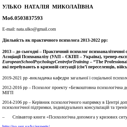
УЛЬКО НАТАЛІЯ МИКОЛАЇІВНА
Моб.0503837593
E-mail: nata.ulko@gmail.com
Діяльність як практичного психолога 2013-2022 рр:
2013 – до сьогодні – Практичний психолог психоаналітичної 
Асоціації Психоаналізу (УАП – ЄКПП – Україна), тренер-екс
European
School
Psychology
Centre
for
Training
– “The Professiona
які перебувають в кризовій ситуації (сім’ї переселенців, військ
2019-2021 рр -викладачка кафедри загальної і соціальної психо
2012-2016 рр – Психолог проекту «Безкоштовна психологічна до
МІГП
2014-2106 рр – Керівник психологічного напрямку в Центрі до
психологічної підтримки, індивідуальних консультацій та трені
– Співавтор книги «Психологічна допомога у кризових ситуац
http://pa.org.ua/kc/experts/