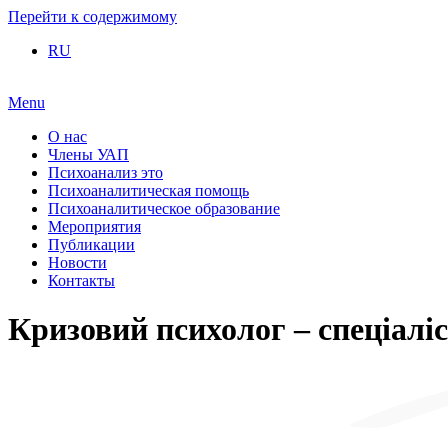
Перейти к содержимому
RU
Menu
О нас
Члены УАП
Психоанализ это
Психоаналитическая помощь
Психоаналитическое образование
Мероприятия
Публикации
Новости
Контакты
Кризовий психолог – спеціаліс