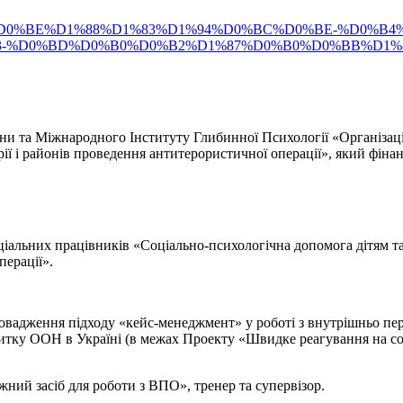
D1%80%D0%BE%D1%88%D1%83%D1%94%D0%BC%D0%BE-%D0%B4
83-%D0%BD%D0%B0%D0%B2%D1%87%D0%B0%D0%BB%D1
и та Міжнародного Інституту Глибинної Психології «Організація
ії і районів проведення антитерористичної операції», який фіна
альних працівників «Соціально-психологічна допомога дітям та 
перації».
вадження підходу «кейс-менеджмент» у роботі з внутрішньо пер
витку ООН в Україні (в межах Проекту «Швидке реагування на со
ний засіб для роботи з ВПО», тренер та супервізор.