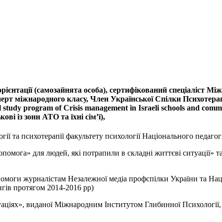
орієнтації (самозайнята особа), сертифікований спеціаліст Мі
перт міжнародного класу, Член Української Спілки Психотера
l study program of Crisis management in Israeli schools and com
ові із зони АТО та їхні сім’ї),
логії та психотерапії факультету психології Національного педаг
помога» для людей, які потрапили в складні життєві ситуації» т
помоги журналістам Незалежної медіа профспілки України та Нац
нгів протягом 2014-2016 рр)
іях», виданої Міжнародним Інститутом Глибинної Психології, 