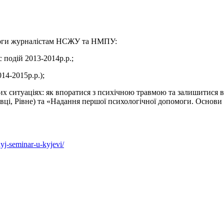
моги журналістам НСЖУ та НМПУ:
подій 2013-2014р.р.;
4-2015р.р.);
х ситуаціях: як впоратися з психічною травмою та залишитися в 
івці, Рівне) та «Надання першої психологічної допомоги. Основи
yj-seminar-u-kyjevi/