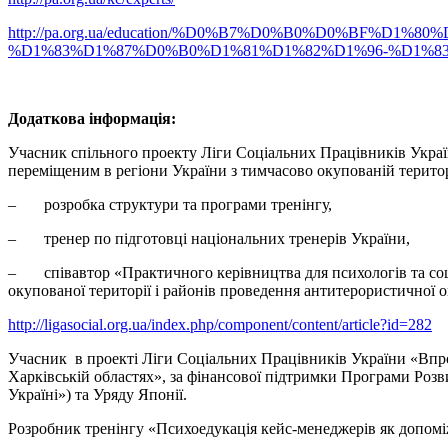
http://pa.org.ua/education/%D0%B7%D0%B0%D0%BF%
%D1%83%D1%87%D0%B0%D1%81%D1%82%D1%96-%D1%
Додаткова інформація:
Учасник спільного проекту Ліги Соціальних Працівників Україн
переміщеним в регіони України з тимчасово окупованій територ
– розробка структури та програми тренінгу,
– тренер по підготовці національних тренерів України,
– співавтор «Практичного керівництва для психологів та соці
окупованої території і районів проведення антитерористичної о
http://ligasocial.org.ua/index.php/component/content/article?id=282
Учасник в проекті Ліги Соціальних Працівників України «Впро
Харківській областях», за фінансової підтримки Програми Роз
Україні») та Уряду Японії.
Розробник тренінгу «Психоедукація кейс-менеджерів як допоміж