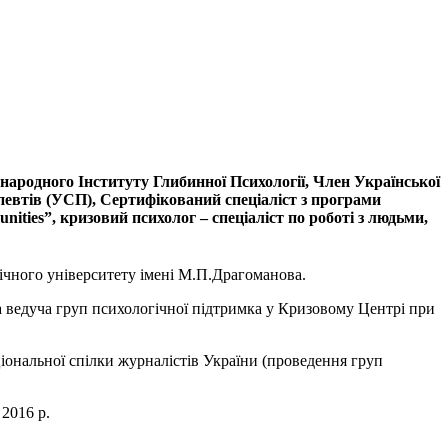
жнародного Інституту Глибинної Психології, Член Української
певтів (УСП), Сертифікований спеціаліст з програми
munities”, кризовий психолог – спеціаліст по роботі з людьми,
огічного університету імені М.П.Драгоманова.
а ведуча груп психологічної підтримка у Кризовому Центрі при
іональної спілки журналістів України (проведення груп
2016 р.