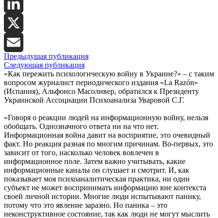
Facebook
LinkedIn
X
Предыдущая публикация
Email
Следующая публикация
«Как пережить психологическую войну в Украине?» – с таким
вопросом журналист периодического издания «La Razón»
(Испания), Альфонсо Масоливер, обратился к Президенту
Украинской Ассоциации Психоанализа Уваровой С.Г.
«Говоря о реакции людей на информационную войну, нельзя
обобщать. Однозначного ответа ни на что нет.
Информационная война давит на восприятие, это очевидный
факт. Но реакция разная по многим причинам. Во-первых, это
зависит от того, насколько человек вовлечен в
информационное поле. Затем важно учитывать, какие
информационные каналы он слушает и смотрит. И, как
показывает моя психоаналитическая практика, ни один
субъект не может воспринимать информацию вне контекста
своей личной истории. Многие люди испытывают панику,
потому что это явление заразно. Но паника – это
неконструктивное состояние, так как люди не могут мыслить