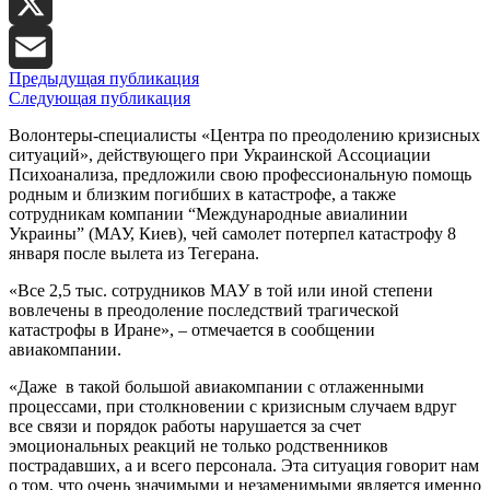
LinkedIn
X
Предыдущая публикация
Email
Следующая публикация
Волонтеры-специалисты «Центра по преодолению кризисных
ситуаций», действующего при Украинской Ассоциации
Психоанализа, предложили свою профессиональную помощь
родным и близким погибших в катастрофе, а также
сотрудникам компании “Международные авиалинии
Украины” (МАУ, Киев), чей самолет потерпел катастрофу 8
января после вылета из Тегерана.
«Все 2,5 тыс. сотрудников МАУ в той или иной степени
вовлечены в преодоление последствий трагической
катастрофы в Иране», – отмечается в сообщении
авиакомпании.
«Даже в такой большой авиакомпании с отлаженными
процессами, при столкновении с кризисным случаем вдруг
все связи и порядок работы нарушается за счет
эмоциональных реакций не только родственников
пострадавших, а и всего персонала. Эта ситуация говорит нам
о том, что очень значимыми и незаменимыми является именно