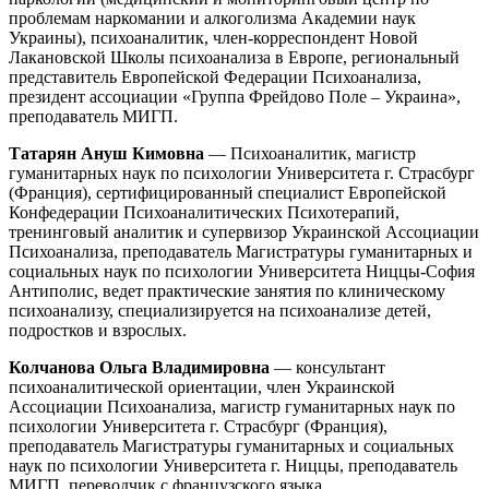
проблемам наркомании и алкоголизма Академии наук
Украины), психоаналитик, член-корреспондент Новой
Лакановской Школы психоанализа в Европе, региональный
представитель Европейской Федерации Психоанализа,
президент ассоциации «Группа Фрейдово Поле – Украина»,
преподаватель МИГП.
Татарян Ануш Кимовна
— Психоаналитик, магистр
гуманитарных наук по психологии Университета г. Страсбург
(Франция), сертифицированный специалист Европейской
Конфедерации Психоаналитических Психотерапий,
тренинговый аналитик и супервизор Украинской Ассоциации
Психоанализа, преподаватель Магистратуры гуманитарных и
социальных наук по психологии Университета Ниццы-София
Антиполис, ведет практические занятия по клиническому
психоанализу, специализируется на психоанализе детей,
подростков и взрослых.
Колчанова Ольга Владимировна
— консультант
психоаналитической ориентации, член Украинской
Ассоциации Психоанализа, магистр гуманитарных наук по
психологии Университета г. Страсбург (Франция),
преподаватель Магистратуры гуманитарных и социальных
наук по психологии Университета г. Ниццы, преподаватель
МИГП, переводчик с французского языка.