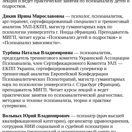
лекций и ведет практические занятия по психоанализу детей и
подростков.
Дякив Ирина Мирославовна
— психолог, психоаналитик,
арт-терапевт, сертифицированный специалист и тренинговый
аналитик УАП-ЕКПП, магистр гуманитарных наук по
психологии университета г. Ницца (Франция). Преподаватель
МИГП, читает курсы «Психоанализ детей и подростков» и
«Психоанализ зависимости».
Турбина Наталья Владимировна
— психоаналитик,
председатель тренингового комитета Украинской Ассоциации
Психоанализа, член Сертификационного Комитета УАП —
ЕКПП Украина, сертифицированный супервизор и
тренинговый аналитик Европейской Конфедерации
Психоаналитических Психотерапий, магистр гуманитарных
наук по психологии университета г. Страсбург (Франция),
преподаватель МИГП. Читает курсы лекций и ведет
практические занятия по психоаналитической диагностике,
методике и технике психоанализа, теории и практике
супервизии.
Вольных Юрий Владимирович
— психиатр (врач высшей
квалификационной категории), организатор здравоохранения,
сотрудник НИИ социальной и судебной психиатрии и
наркологии (медицинский и мониторинговый центр по