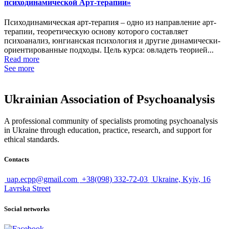
психодинамической Арт-терапии»
Психодинамическая арт-терапия – одно из направление арт-
терапии, теоретическую основу которого составляет
психоанализ, юнгианская психология и другие динамически-
ориентированные подходы. Цель курса: овладеть теорией...
Read more
See more
Ukrainian Association of Psychoanalysis
A professional community of specialists promoting psychoanalysis
in Ukraine through education, practice, research, and support for
ethical standards.
Contacts
uap.ecpp@gmail.com
+38(098) 332-72-03
Ukraine, Kyiv, 16
Lavrska Street
Social networks