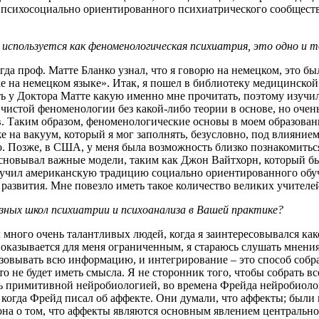
т психосоциально ориентированного психиатрического сообщества
 используется как феноменологи­ческая психиатрия, это одно и 
да проф. Матте Бланко узнал, что я говорю на немецком, это был
ке на немецком языке». Итак, я пошел в библиотеку медицинской
ть у Доктора Матте какую именно мне прочитать, поэтому изучил
чистой феноменологии без какой-либо теории в основе, но очень
в. Таким образом, феноменологические основы в моем образова
на вакуум, который я мог заполнять, безусловно, под влиянием 
мо. Позже, в США, у меня была возможность близко познакомить
основывал важные модели, таким как Джон Вайтхорн, который б
зучил американскую традицию социально ориентированного обу
развития. Мне повезло иметь такое количество великих учителе
зных школ психиатрии и психоанализа в Вашей практике?
много очень талантливых людей, когда я заинтересовывался како
 оказывается для меня ограниченным, я стараюсь слушать мнения 
изовывать всю информацию, и интегрирование – это способ собра
это не будет иметь смысла. Я не сторонник того, чтобы собрать в
ь примитивной нейробиологией, во времена Фрейда нейробиолог
когда Фрейд писал об аффекте. Они думали, что аффекты; были
а о том, что аффекты являются основным явлением центральной 