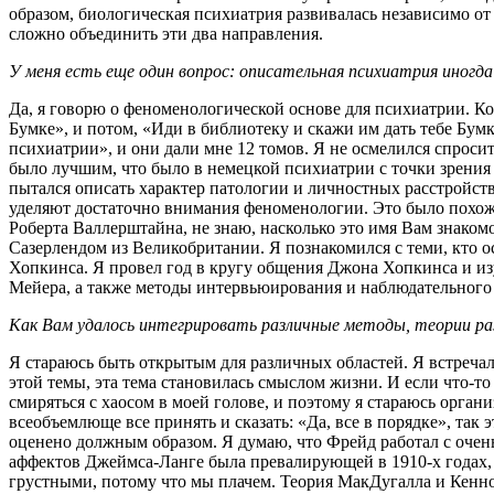
образом, биологическая психиатрия развивалась независимо о
сложно объединить эти два направления.
У меня есть еще один вопрос: описательная психиатрия иногда
Да, я говорю о феноменологической основе для психиатрии. Ког
Бумке», и потом, «Иди в библиотеку и скажи им дать тебе Бум
психиатрии», и они дали мне 12 томов. Я не осмелился спроси
было лучшим, что было в немецкой психиатрии с точки зрения 
пытался описать характер патологии и личностных расстройст
уделяют достаточно внимания феноменологии. Это было похоже 
Роберта Валлерштайна, не знаю, насколько это имя Вам знако
Сазерлендом из Великобритании. Я познакомился с теми, кто 
Хопкинса. Я провел год в кругу общения Джона Хопкинса и и
Мейера, а также методы интервьюирования и наблюдательного 
Как Вам удалось интегрировать различные мето­ды, теории ра
Я стараюсь быть открытым для различных областей. Я встречал 
этой темы, эта тема становилась смыслом жизни. И если что-то
смиряться с хаосом в моей голове, и поэтому я стараюсь орган
всеобъемлюще все принять и сказать: «Да, все в порядке», так 
оценено должным образом. Я думаю, что Фрейд работал с очен
аффектов Джеймса-Ланге была превалирующей в 1910-х годах, 
грустными, потому что мы плачем. Теория МакДугалла и Кеннон