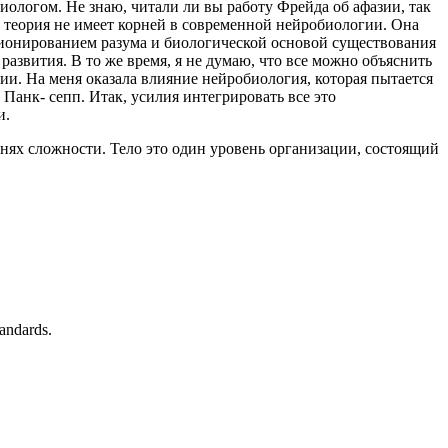
ологом. Не знаю, читали ли вы работу Фрейда об афазии, так
ая теория не имеет корней в современной нейробиологии. Она
кционированием разума и биологической основой существования
азвития. В то же время, я не думаю, что все можно объяснить
ии. На меня оказала влияние нейробиология, которая пытается
 Панк- сепп. Итак, усилия интегрировать все это
и.
внях сложности. Тело это один уровень организации, состоящий
tandards.