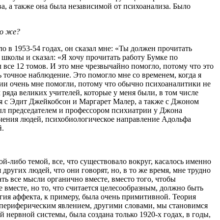
, а также она была независимой от психоанализа. Было
то же?
о в 1953-54 годах, он сказал мне: «Ты должен прочитать
 школы и сказал: «Я хочу прочитать работу Бумке по
 все 12 томов. И это мне чрезвычайно помогло, потому что это
 точное наблюдение. Это помогло мне со временем, когда я
нии очень мне помогли, потому что обычно психоаналитики не
ряда великих учителей, которые у меня были, в том числе
ся с Эдит Джейкобсон и Маргарет Малер, а также с Джоном
ыл председателем и профессором психиатрии у Джона
чения людей, психобиологическое направление Адольфа
й.
й-либо темой, все, что существовало вокруг, касалось именно
других людей, что они говорят, но, в то же время, мне трудно
ть все мысли органично вместе, вместо того, чтобы
се вместе, но то, что считается целесообразным, должно быть
ия аффекта, к примеру, была очень примитив­ной. Теория
 периферическим явлением, другими словами, мы становимся
нервной системы, была создана только 1920-х годах, в годы,