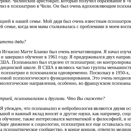
рике. Чилийский аристократ, который получил образование в «
из в психиатрию в Чили. Он был очень вдохновляющим психиат
ицией в нашей семье. Мой дядя был очень известным психиатро
й семье, когда моя мама сталкивалась с проблемами в моем восп
ритета дяди?
ил Игнасио Матте Бланко был очень впечатляющим. Я начал изучат
 и завершил обучение в 1961 году. Я придерживался двух направ
ША. Психоанализ был отделен от психиатрии; он контролировал
медицинской школе. В США я являюсь частью группы меньшинств
психиатрии и психоанализа одновременно. Поскольку в 1950-х, 
сновой психологического функционирования. Это очень неодноз
иологические направления, особенно, во французском психоанал
иатрией, психоанализом и другими. Что Вы скажете?
. Я убежден, что психоанализ и нейробиология являются двумя
ьшой и важный вклад вносят и другие науки, как например, соц
л обучение, также интересовался математикой и философией, и 
бщее движение к социологии, пси­хиатрия все еще оставалась п
гда психиатрическое сообщество, в конце концов, отвергло мед