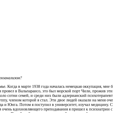
ихоанализом?
ье. Когда в марте 1938 года началась немецкая оккупация, мне б
провел в Вальпараисо, это был морской порт Чили, прожив эти
оло сотни семей, и среди них были адлерианский психотерапев
, членом которой я стал. Эти двое людей оказали на меня очень
а и Юнга. Потом я поступил в университет, изучал меди­цину. Сн
м очень вдохновляющего преподавания я пришел к психиатрии с 