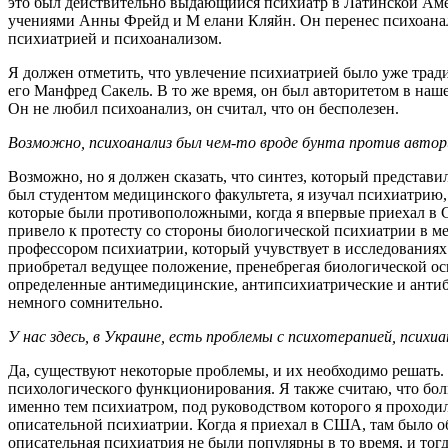
это был действительно выдающийся психиатр в Латинской Аме
учениями Анны Фрейд и M елани Кляйн. Он перенес психоанал
психиатрией и психоанализом.
Я должен отметить, что увлечение психиатрией было уже трад
его Манфред Сакель. В то же время, он был авторитетом в наше
Он не любил психоанализ, он считал, что он бесполезен.
Возможно, психоанализ был чем-то вроде бунта против авто
Возможно, но я должен сказать, что синтез, ко­торый представ
был студентом медицинского факультета, я изучал психиатрию,
которые были противоположными, когда я впервые приехал в С
привело к протесту со стороны биологической психиатрии в 
профессором психиатрии, который учувствует в исследованиях 
приобретал ведущее положение, пренебрегая биологической о
определенные антимедицинские, антипсихиатрические и антиб
немного сомнительно.
У нас здесь, в Украине, есть проблемы с психо­терапией, псих
Да, существуют некоторые проблемы, и их необходимо решать
психологического функционирования. Я также считаю, что бол
именно тем психиатром, под руководством которого я проходи
описательной психиатрии. Когда я при­ехал в США, там было о
описательная психиатрия не были популярны в то время, и то