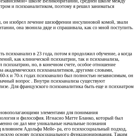
независимой» школе Великобритании, средней школе между
ром и психоаналитиком, поэтому я решил заниматься
м, он изобрел лечение шизофрении инсулиновой комой, звали
итании, она звонила дяде и спрашивала, как со мной поступить.
ь психоанализ в 23 года, потом я продолжил обучение, а когда
лений, как клинической психиатрии, так и психоанализа,
 психиатрию, но, в конечном счете, особое отношение
а академических психоаналитиков, другими словами,
60-х и 70-х годах психоанализ был полностью независимым, он
начный вопрос . Внутри психоанализа существуют
изе. Для французского психоаналитика быть еще и психиатром
 основополагающими элементами для понимания
иология и философия. Игнасио Матте Бланко, который был
именно он дал мне уникальные начальные познания
од влиянием Адольфа Мейе- ра, его психосоциальный подход,
ицинскую основу психосоциального функционирования. Таким