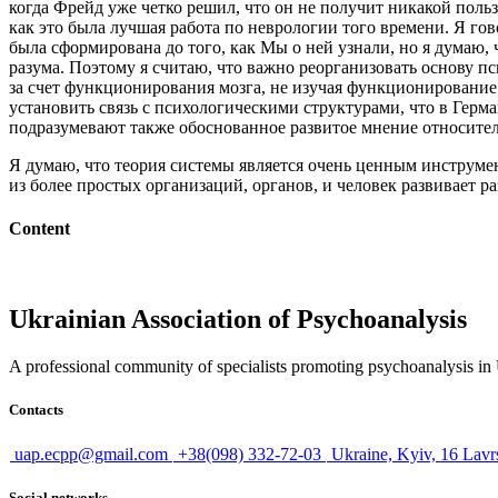
когда Фрейд уже четко решил, что он не получит никакой поль
как это была лучшая работа по неврологии того времени. Я гов
была сформирована до того, как Мы о ней узнали, но я ду­маю
разума. Поэтому я считаю, что важно реорганизовать основу пс
за счет функционирования мозга, не изучая функционирование 
установить связь с психологическими структурами, что в Герма
подразумевают также обоснованное развитое мнение относите
Я думаю, что теория системы является очень ценным инструмен
из более простых организаций, органов, и человек развивает р
Content
Ukrainian Association of Psychoanalysis
A professional community of specialists promoting psychoanalysis in U
Contacts
uap.ecpp@gmail.com
+38(098) 332-72-03
Ukraine, Kyiv, 16 Lavr
Social networks