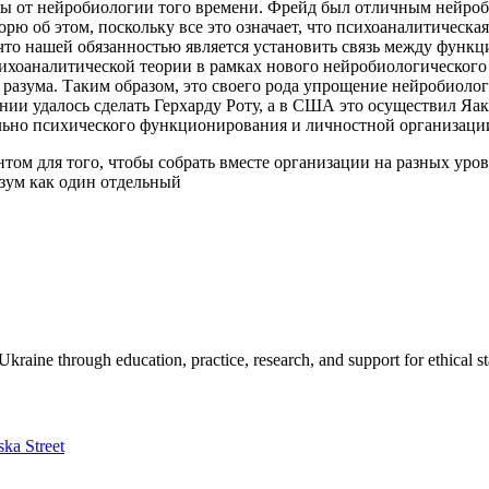
зы от нейробиологии того времени. Фрейд был отличным нейроби
орю об этом, поскольку все это означает, что психоаналитическ
, что нашей обязанностью является установить связь между фун
ихоаналитической теории в рамках нового нейробиологического р
разума. Таким образом, это своего рода упрощение нейробиолог
нии удалось сделать Герхарду Роту, а в США это осуществил Яак
льно психического функционирования и личностной организаци
том для того, чтобы собрать вместе организации на разных уро
азум как один отдельный
kraine through education, practice, research, and support for ethical s
ska Street