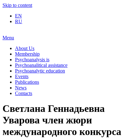
Skip to content
EN
RU
Menu
About Us
Membership
Psychoanalysis is
Psychoanalitical assistance
Psychoanalytic education
Events
Publications
News
Contacts
Светлана Геннадьевна
Уварова член жюри
международного конкурса