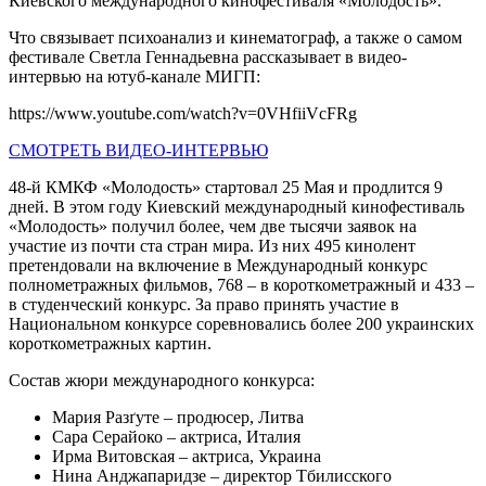
Киевского международного кинофестиваля «Молодость».
Что связывает психоанализ и кинематограф, а также о самом
фестивале Светла Геннадьевна рассказывает в видео-
интервью на ютуб-канале МИГП:
https://www.youtube.com/watch?v=0VHfiiVcFRg
CМОТРЕТЬ ВИДЕО-ИНТЕРВЬЮ
48-й КМКФ «Молодость» стартовал 25 Мая и продлится 9
дней. В этом году Киевский международный кинофестиваль
«Молодость» получил более, чем две тысячи заявок на
участие из почти ста стран мира. Из них 495 кинолент
претендовали на включение в Международный конкурс
полнометражных фильмов, 768 – в короткометражный и 433 –
в студенческий конкурс. За право принять участие в
Национальном конкурсе соревновались более 200 украинских
короткометражных картин.
Состав жюри международного конкурса:
Мария Разґуте – продюсер, Литва
Сара Серайоко – актриса, Италия
Ирма Витовская – актриса, Украина
Нина Анджапаридзе – директор Тбилисского