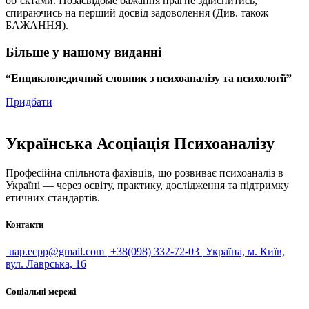
об’єктами. Позасвідоме бажання прагне здійснитись,
спираючись на перший досвід задоволення (Див. також
БАЖАННЯ).
Більше у нашому виданні
“Енциклопедичний словник з психоаналізу та психології”
Придбати
Українська Асоціація Психоаналізу
Професійна спільнота фахівців, що розвиває психоаналіз в
Україні — через освіту, практику, дослідження та підтримку
етичних стандартів.
Контакти
uap.ecpp@gmail.com
+38(098) 332-72-03
Україна, м. Київ,
вул. Лаврська, 16
Соціальні мережі