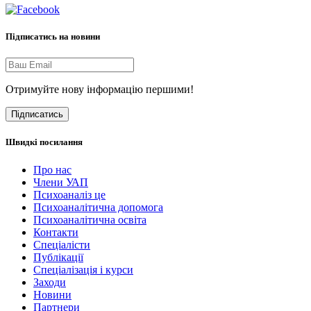
Підписатись на новини
Отримуйте нову інформацію першими!
Підписатись
Швидкі посилання
Про нас
Члени УАП
Психоаналіз це
Психоаналітична допомога
Психоаналітична освіта
Контакти
Спеціалісти
Публікації
Cпеціалізація і курси
Заходи
Новини
Партнери