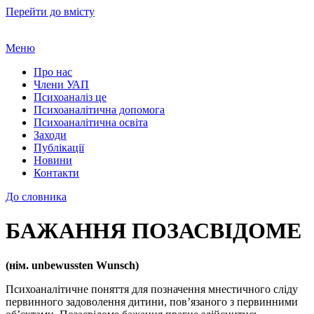
Перейти до вмісту
Меню
Про нас
Члени УАП
Психоаналіз це
Психоаналітична допомога
Психоаналітична освіта
Заходи
Публікації
Новини
Контакти
До словника
БАЖАННЯ ПОЗАСВІДОМЕ
(нім. unbewussten Wunsch)
Психоаналітичне поняття для позначення мнестичного сліду
первинного задоволення дитини, пов’язаного з первинними