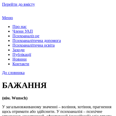
Перейти до вмісту
Меню
Про нас
Члени УАП
Психоаналіз це
Психоаналітична допомога
Психоаналітична освіта
Заходи
Публікації
Новини
Контакти
До словника
БАЖАННЯ
(нім. Wunsch)
У загальновживаному значенні – воління, хотіння, прагнення
щось отримати або здійснити. У психоаналізі – психічне