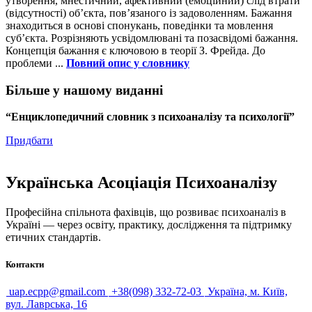
утворення, мнестичний, афективний (емоційний) слід втрати
(відсутності) об’єкта, пов’язаного із задоволенням. Бажання
знаходиться в основі спонукань, поведінки та мовлення
суб’єкта. Розрізняють усвідомлювані та позасвідомі бажання.
Концепція бажання є ключовою в теорії З. Фрейда. До
проблеми ...
Повний опис у словнику
Більше у нашому виданні
“Енциклопедичний словник з психоаналізу та психології”
Придбати
Українська Асоціація Психоаналізу
Професійна спільнота фахівців, що розвиває психоаналіз в
Україні — через освіту, практику, дослідження та підтримку
етичних стандартів.
Контакти
uap.ecpp@gmail.com
+38(098) 332-72-03
Україна, м. Київ,
вул. Лаврська, 16