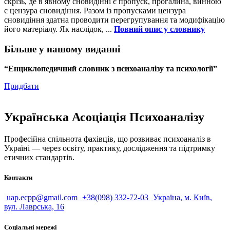
скрізь, де в явному сновидінні є пропуск, прогалина, винною
є цензура сновидіння. Разом із пропусками цензура
сновидіння здатна проводити перегрупування та модифікацію
його матеріалу. Як наслідок, ...
Повний опис у словнику
Більше у нашому виданні
“Енциклопедичний словник з психоаналізу та психології”
Придбати
Українська Асоціація Психоаналізу
Професійна спільнота фахівців, що розвиває психоаналіз в
Україні — через освіту, практику, дослідження та підтримку
етичних стандартів.
Контакти
uap.ecpp@gmail.com
+38(098) 332-72-03
Україна, м. Київ,
вул. Лаврська, 16
Соціальні мережі