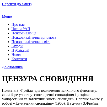
Перейти до вмісту
Меню
Про нас
Члени УАП
Психоаналіз це
Психоаналітична допомога
Психоаналітична освіта
Заходи
Публікації
Новини
Контакти
До словника
ЦЕНЗУРА СНОВИДІННЯ
Поняття З. Фрейда для позначення психічного феномену,
який бере участь у спотворенні сновидіння і розділяє
маніфестний та латентний змісти сновидінь. Вперше вжите у
роботі «Тлумачення сновидінь» (1900). На думку З.Фрейда,