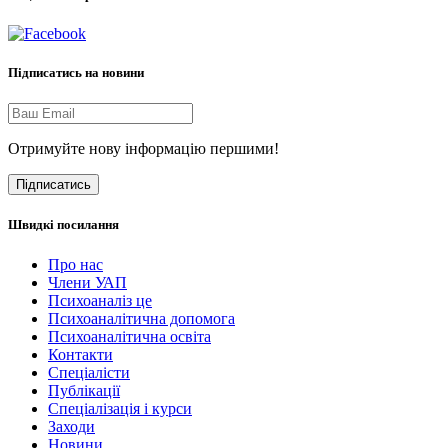
Підписатись на новини
Отримуйте нову інформацію першими!
Підписатись
Швидкі посилання
Про нас
Члени УАП
Психоаналіз це
Психоаналітична допомога
Психоаналітична освіта
Контакти
Спеціалісти
Публікації
Cпеціалізація і курси
Заходи
Новини