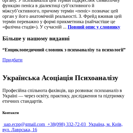
органу. У психоаналізі цей термін підкреслює символічну
функцію пеніса в діалектиці суб’єктивного й
міжсуб’єктивного, причому термін «пеніс» позначає цей
орган у його анатомічній реальності. З. Фрейд вживав цей
термін переважно у формі прикметника (найчастіше це
«фалічна стадія»). У сучасній ...
Повний опис у словнику
Більше у нашому виданні
“Енциклопедичний словник з психоаналізу та психології”
Придбати
Українська Асоціація Психоаналізу
Професійна спільнота фахівців, що розвиває психоаналіз в
Україні — через освіту, практику, дослідження та підтримку
етичних стандартів.
Контакти
uap.ecpp@gmail.com
+38(098) 332-72-03
Україна, м. Київ,
вул. Лаврська, 16