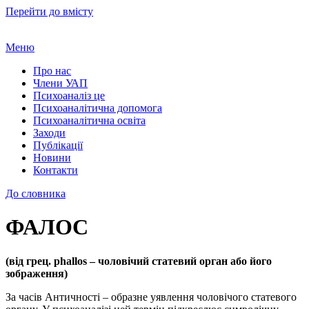
Перейти до вмісту
Меню
Про нас
Члени УАП
Психоаналіз це
Психоаналітична допомога
Психоаналітична освіта
Заходи
Публікації
Новини
Контакти
До словника
ФАЛОС
(від грец. phallos – чоловічий статевий орган або його
зображення)
За часів Античності – образне уявлення чоловічого статевого