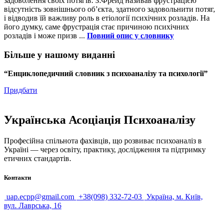
задоволення своїх потягів. З.Фрейд називав фрустрацією
відсутність зовнішнього об’єкта, здатного задовольнити потяг,
і відводив їй важливу роль в етіології психічних розладів. На
його думку, саме фрустрація стає причиною психічних
розладів і може призв ...
Повний опис у словнику
Більше у нашому виданні
“Енциклопедичний словник з психоаналізу та психології”
Придбати
Українська Асоціація Психоаналізу
Професійна спільнота фахівців, що розвиває психоаналіз в
Україні — через освіту, практику, дослідження та підтримку
етичних стандартів.
Контакти
uap.ecpp@gmail.com
+38(098) 332-72-03
Україна, м. Київ,
вул. Лаврська, 16