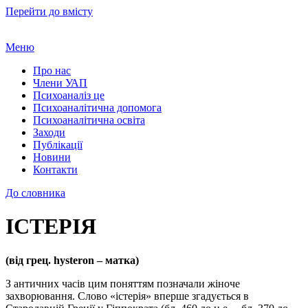
Перейти до вмісту
Меню
Про нас
Члени УАП
Психоаналіз це
Психоаналітична допомога
Психоаналітична освіта
Заходи
Публікації
Новини
Контакти
До словника
ІСТЕРІЯ
(від грец. hysteron – матка)
З античних часів цим поняттям позначали жіноче
захворювання. Слово «істерія» вперше згадується в