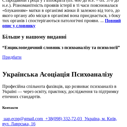
Стародавній Греції у Гіппократа (бл. 460 до н.е. – бл. 370 до
н.е.). Різноманітність проявів істерії в ті часи пояснювалася
«блуканням» матки в організмі жінки й залежно від того, до
якого органу або місця в організмі вона приєднається, з боку
тих органів і спостерігаються патологічні прояви. ...
Повний
опис у словнику
Більше у нашому виданні
“Енциклопедичний словник з психоаналізу та психології”
Придбати
Українська Асоціація Психоаналізу
Професійна спільнота фахівців, що розвиває психоаналіз в
Україні — через освіту, практику, дослідження та підтримку
етичних стандартів.
Контакти
uap.ecpp@gmail.com
+38(098) 332-72-03
Україна, м. Київ,
вул. Лаврська, 16