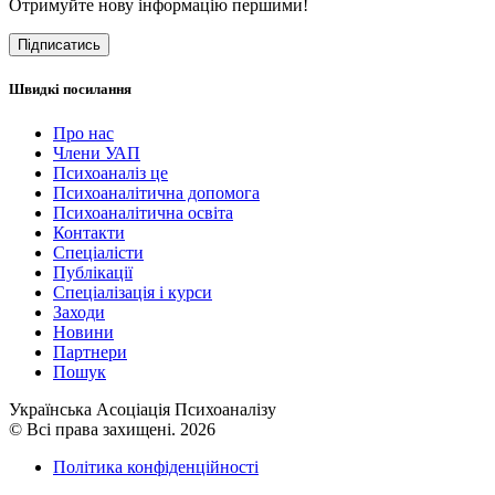
Отримуйте нову інформацію першими!
Підписатись
Швидкі посилання
Про нас
Члени УАП
Психоаналіз це
Психоаналітична допомога
Психоаналітична освіта
Контакти
Спеціалісти
Публікації
Cпеціалізація і курси
Заходи
Новини
Партнери
Пошук
Українська Асоціація Психоаналізу
© Всі права захищені. 2026
Політика конфіденційності