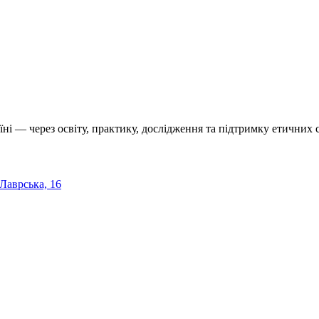
їні — через освіту, практику, дослідження та підтримку етичних с
 Лаврська, 16