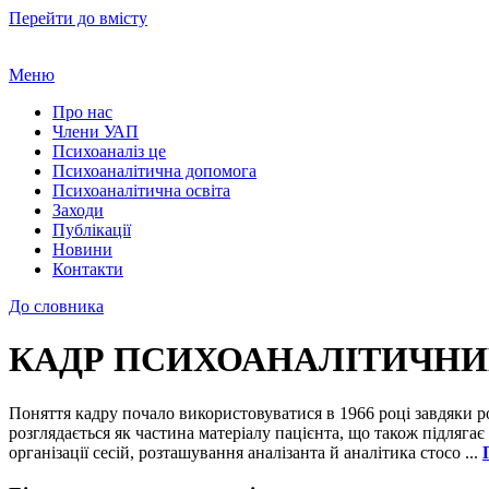
Перейти до вмісту
Меню
Про нас
Члени УАП
Психоаналіз це
Психоаналітична допомога
Психоаналітична освіта
Заходи
Публікації
Новини
Контакти
До словника
КАДР ПСИХОАНАЛІТИЧН
Поняття кадру почало використовуватися в 1966 році завдяки р
розглядається як частина матеріалу пацієнта, що також підлягає
організації сесій, розташування аналізанта й аналітика стосо ...