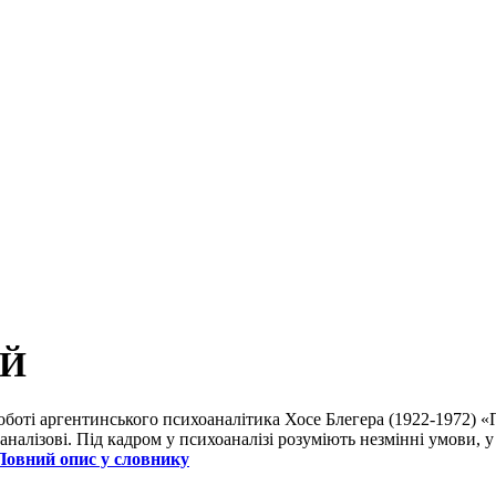
ИЙ
оботі аргентинського психоаналітика Хосе Блегера (1922-1972) «
 аналізові. Під кадром у психоаналізі розуміють незмінні умови,
Повний опис у словнику