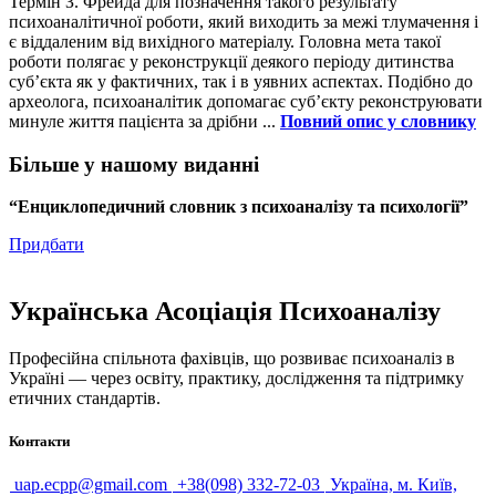
Термін З. Фрейда для позначення такого результату
психоаналітичної роботи, який виходить за межі тлумачення і
є віддаленим від вихідного матеріалу. Головна мета такої
роботи полягає у реконструкції деякого періоду дитинства
суб’єкта як у фактичних, так і в уявних аспектах. Подібно до
археолога, психоаналітик допомагає суб’єкту реконструювати
минуле життя пацієнта за дрібни ...
Повний опис у словнику
Більше у нашому виданні
“Енциклопедичний словник з психоаналізу та психології”
Придбати
Українська Асоціація Психоаналізу
Професійна спільнота фахівців, що розвиває психоаналіз в
Україні — через освіту, практику, дослідження та підтримку
етичних стандартів.
Контакти
uap.ecpp@gmail.com
+38(098) 332-72-03
Україна, м. Київ,