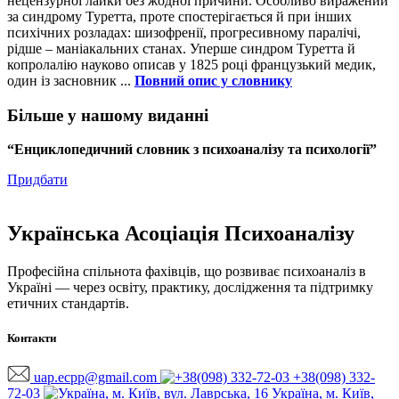
нецензурної лайки без жодної причини. Особливо виражений
за синдрому Туретта, проте спостерігається й при інших
психічних розладах: шизофренії, прогресивному паралічі,
рідше – маніакальних станах. Уперше синдром Туретта й
копролалію науково описав у 1825 році французький медик,
один із засновник ...
Повний опис у словнику
Більше у нашому виданні
“Енциклопедичний словник з психоаналізу та психології”
Придбати
Українська Асоціація Психоаналізу
Професійна спільнота фахівців, що розвиває психоаналіз в
Україні — через освіту, практику, дослідження та підтримку
етичних стандартів.
Контакти
uap.ecpp@gmail.com
+38(098) 332-
72-03
Україна, м. Київ,