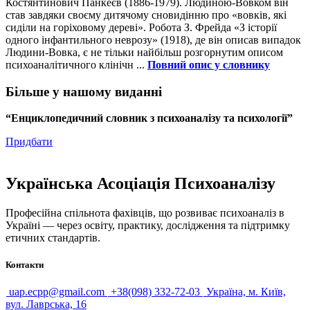
Костянтинович Панкеєв (1886-1979). Людиною-Вовком він
став завдяки своєму дитячому сновидінню про «вовків, які
сиділи на горіховому дереві». Робота З. Фрейда «З історії
одного інфантильного неврозу» (1918), де він описав випадок
Людини-Вовка, є не тільки найбільш розгорнутим описом
психоаналітичного клінічн ...
Повний опис у словнику
Більше у нашому виданні
“Енциклопедичний словник з психоаналізу та психології”
Придбати
Українська Асоціація Психоаналізу
Професійна спільнота фахівців, що розвиває психоаналіз в
Україні — через освіту, практику, дослідження та підтримку
етичних стандартів.
Контакти
uap.ecpp@gmail.com
+38(098) 332-72-03
Україна, м. Київ,
вул. Лаврська, 16