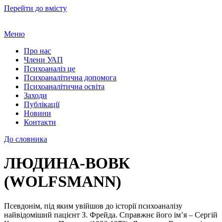
Перейти до вмісту
Меню
Про нас
Члени УАП
Психоаналіз це
Психоаналітична допомога
Психоаналітична освіта
Заходи
Публікації
Новини
Контакти
До словника
ЛЮДИНА-ВОВК
(WOLFSMANN)
Псевдонім, під яким увійшов до історії психоаналізу
найвідоміший пацієнт З. Фрейда. Справжнє його ім’я – Сергій