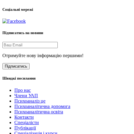
Соціальні мережі
Підписатись на новини
Отримуйте нову інформацію першими!
Підписатись
Швидкі посилання
Про нас
Члени УАП
Психоаналіз це
Психоаналітична допомога
Психоаналітична освіта
Контакти
Спеціалісти
Публікації
Cпеціалізація і курси