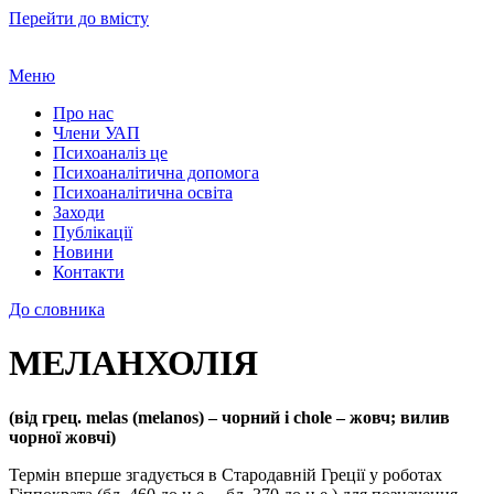
Перейти до вмісту
Меню
Про нас
Члени УАП
Психоаналіз це
Психоаналітична допомога
Психоаналітична освіта
Заходи
Публікації
Новини
Контакти
До словника
МЕЛАНХОЛІЯ
(від грец. melas (melanos) – чорний і chole – жовч; вилив
чорної жовчі)
Термін вперше згадується в Стародавній Греції у роботах