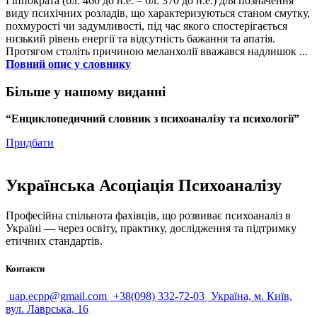
Гіппократа (бл. 460 до н.е. – бл. 370 до н.е.) для позначення
виду психічних розладів, що характеризуються станом смутку,
похмурості чи задумливості, під час якого спостерігається
низький рівень енергії та відсутність бажання та апатія.
Протягом століть причиною меланхолії вважався надлишок ...
Повний опис у словнику
Більше у нашому виданні
“Енциклопедичний словник з психоаналізу та психології”
Придбати
Українська Асоціація Психоаналізу
Професійна спільнота фахівців, що розвиває психоаналіз в
Україні — через освіту, практику, дослідження та підтримку
етичних стандартів.
Контакти
uap.ecpp@gmail.com
+38(098) 332-72-03
Україна, м. Київ,
вул. Лаврська, 16